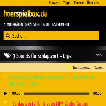
Konzept
Tipps
Theorie
Über uns
hoerspielbox.de
ATMOSPHÄREN
GERÄUSCHE
LAUTE
INSTRUMENTE
3 Sounds für Schlagwort » Orgel
Instrumente
»
Tasten
Konstant gehaltener, etwas nerviger Orgelton im
Münster zu Basel
00:00
00:00
Audio-
Player
Schlagworte für diesen MP3-Audio-Sound