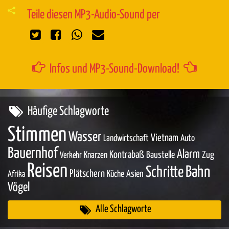
Teile diesen MP3-Audio-Sound per
Infos und MP3-Sound-Download!
Häufige Schlagworte
Stimmen
Wasser
Vietnam
Landwirtschaft
Auto
Bauernhof
Alarm
Kontrabaß
Baustelle
Zug
Knarzen
Verkehr
Reisen
Bahn
Schritte
Plätschern
Asien
Küche
Afrika
Vögel
Alle Schlagworte