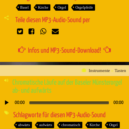
Basel
Kirche
Orgel
Orgelpfeife
Teile diesen MP3-Audio-Sound per
Infos und MP3-Sound-Download!
Instrumente
»
Tasten
Chromatische Läufe auf der Baseler Münsterorgel
ab- und aufwärts
00:00
00:00
Audio-
Player
Schlagworte für diesen MP3-Audio-Sound
abwärts
aufwärts
chromatisch
Kirche
Orgel