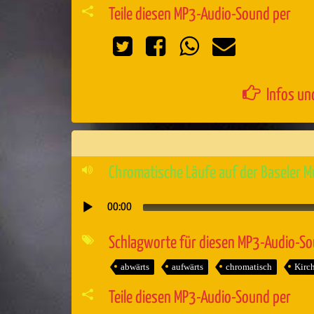
Teile diesen MP3-Audio-Sound per
Infos un
Chromatische Läufe auf der Baseler M
00:00
Audio-
Player
Schlagworte für diesen MP3-Audio-S
abwärts
aufwärts
chromatisch
Kirc
Teile diesen MP3-Audio-Sound per