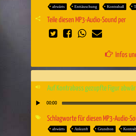
abwärts
Enttäuschung
Kontrabaß
T
Teile diesen MP3-Audio-Sound per
Infos un
Auf Kontrabass gezupfte Figur abwär
00:00
Audio-
Player
Schlagworte für diesen MP3-Audio-S
abwärts
Ankunft
Grundton
Kontra