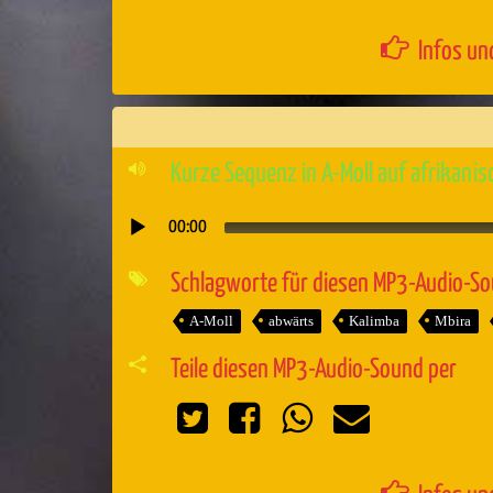
Infos un
Kurze Sequenz in A-Moll auf afrikan
00:00
Audio-
Player
Schlagworte für diesen MP3-Audio-S
A-Moll
abwärts
Kalimba
Mbira
Teile diesen MP3-Audio-Sound per