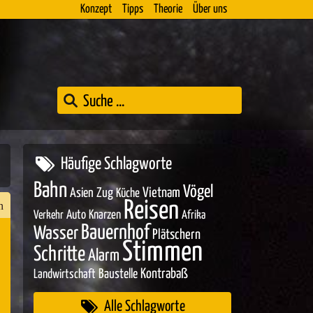
Konzept
Tipps
Theorie
Über uns
Häufige Schlagworte
Bahn
Vögel
Asien
Zug
Vietnam
Küche
Reisen
n
Auto
Knarzen
Verkehr
Afrika
Bauernhof
Wasser
Plätschern
Stimmen
Schritte
Alarm
n
Baustelle
Kontrabaß
Landwirtschaft
er
Alle Schlagworte