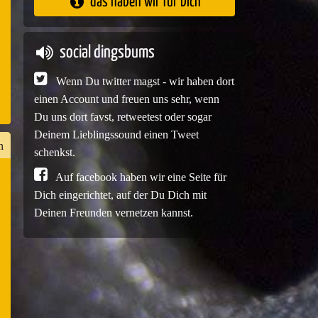
das haben wir für Dich
e
social dingsbums
Wenn Du twitter magst - wir haben dort
einen Account und freuen uns sehr, wenn
Du uns dort favst, retweetest oder sogar
Deinem Lieblingssound einen Tweet
n
schenkst.
Auf facebook haben wir eine Seite für
Dich eingerichtet, auf der Du Dich mit
n
Deinen Freunden vernetzen kannst.
er
e