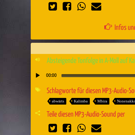
Infos un
Absteigende Tonfolge in A-Moll auf K
00:00
Audio-
Player
Schlagworte für diesen MP3-Audio-S
abwärts
Kalimba
Mbira
Nonenakk
Teile diesen MP3-Audio-Sound per