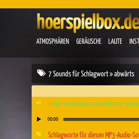
hoerspielbox.de
ATMOSPHÄREN
GERÄUSCHE
LAUTE
INS
7 Sounds für Schlagwort » abwärts
Triller im Glissando abwärts nur mit 
00:00
Audio-
Player
Schlagworte für diesen MP3-Audio-S