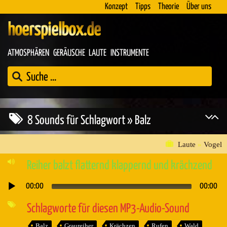
Konzept
Tipps
Theorie
Über uns
hoerspielbox.de
ATMOSPHÄREN
GERÄUSCHE
LAUTE
INSTRUMENTE
8 Sounds für Schlagwort » Balz
Laute
»
Vogel
Reiher balzt flatternd klappernd und krächzend
00:00
00:00
Audio-
Player
Schlagworte für diesen MP3-Audio-Sound
Balz
Graureiher
Krächzen
Rufen
Wald