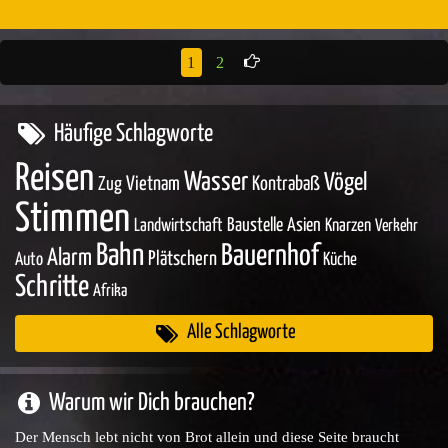
1
2
Häufige Schlagworte
Reisen
Wasser
Vögel
Zug
Vietnam
Kontrabaß
Stimmen
Baustelle
Asien
Landwirtschaft
Knarzen
Verkehr
Bahn
Bauernhof
Alarm
Plätschern
Auto
Küche
Schritte
Afrika
Alle Schlagworte
Warum wir Dich brauchen?
Der Mensch lebt nicht von Brot allein und diese Seite braucht