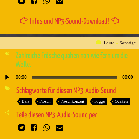
Infos und MP3-Sound-Download!
Laute
»
Sonstige
Zahlreiche Frösche quaken nah wie fern um die
Wette.
00:00
00:00
Audio-
Player
Schlagworte für diesen MP3-Audio-Sound
Balz
Frosch
Froschkonzert
Pogge
Quaken
Teile diesen MP3-Audio-Sound per