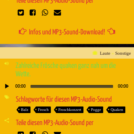
Teile diesen MP3-Audio-Sound per
Infos und MP3-Sound-Download!
Laute
»
Sonstige
Zahlreiche Frösche quaken ganz nah um die
Wette.
00:00
00:00
Audio-
Player
Schlagworte für diesen MP3-Audio-Sound
Balz
Frosch
Froschkonzert
Pogge
Quaken
Teile diesen MP3-Audio-Sound per