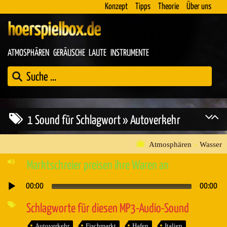
Konzept
Tipps
Theorie
Über uns
hoerspielbox.de
ATMOSPHÄREN
GERÄUSCHE
LAUTE
INSTRUMENTE
1 Sound für Schlagwort » Autoverkehr
Atmosphären
»
Wasser
Marktschreier preisen ihre Waren an
00:00
00:00
Audio-
Player
Schlagworte für diesen MP3-Audio-Sound
Autoverkehr
Fischmarkt
Hafen
Italien