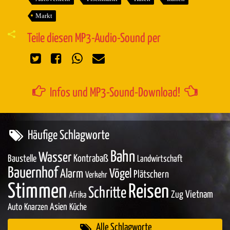
Markt
Teile diesen MP3-Audio-Sound per
Infos und MP3-Sound-Download!
Häufige Schlagworte
Bahn
Wasser
Baustelle
Kontrabaß
Landwirtschaft
Bauernhof
Vögel
Alarm
Plätschern
Verkehr
Stimmen
Reisen
Schritte
Zug
Vietnam
Afrika
Asien
Auto
Knarzen
Küche
Alle Schlagworte