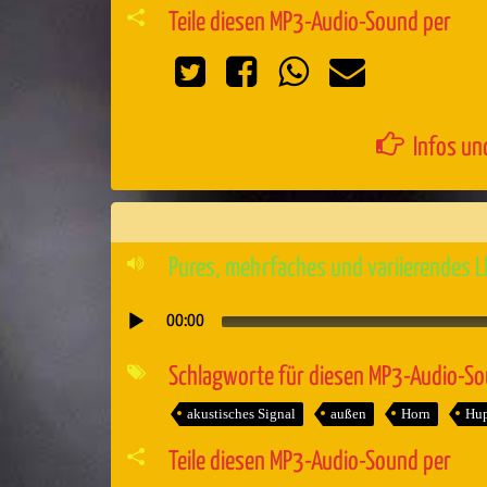
Teile diesen MP3-Audio-Sound per
Infos un
Pures, mehrfaches und variierendes
00:00
Audio-
Player
Schlagworte für diesen MP3-Audio-S
akustisches Signal
außen
Horn
Hu
Teile diesen MP3-Audio-Sound per