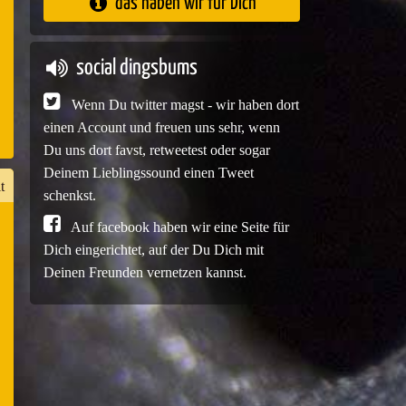
das haben wir für Dich
e
social dingsbums
Wenn Du twitter magst - wir haben dort
einen Account und freuen uns sehr, wenn
Du uns dort favst, retweetest oder sogar
Deinem Lieblingssound einen Tweet
t
schenkst.
Auf facebook haben wir eine Seite für
Dich eingerichtet, auf der Du Dich mit
n
Deinen Freunden vernetzen kannst.
er
e