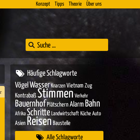
Konzept
Tipps
Theorie
Über uns
Häufige Schlagworte
Wasser
Vögel
Vietnam
Zug
Knarzen
Stimmen
r
Kontrabaß
Verkehr
Bahn
Bauernhof
Alarm
Plätschern
Schritte
Landwirtschaft
Küche
Auto
Afrika
n
Reisen
Asien
Baustelle
er
Alle Schlagworte