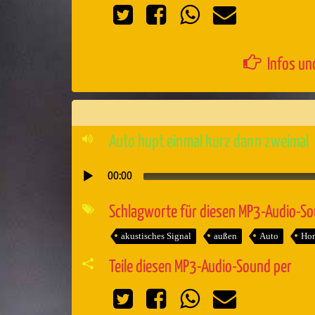
Infos un
Auto hupt einmal kurz dann zweimal
00:00
Audio-
Player
Schlagworte für diesen MP3-Audio-S
akustisches Signal
außen
Auto
Hor
Teile diesen MP3-Audio-Sound per