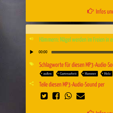
Infos un
Hämmern: Nägel werden im Freien in e
00:00
Audio-
Player
Schlagworte für diesen MP3-Audio-S
außen
Gartenarbeit
Hammer
Holz
Teile diesen MP3-Audio-Sound per