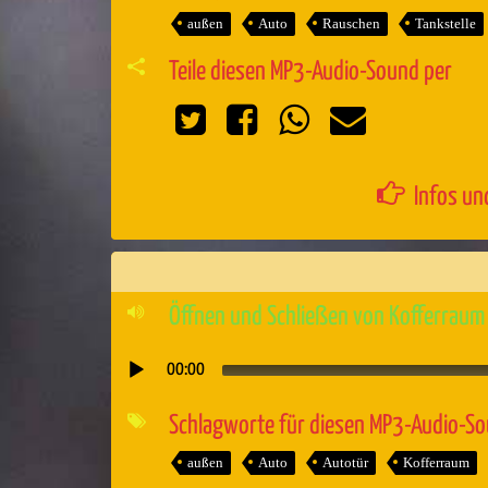
außen
Auto
Rauschen
Tankstelle
Teile diesen MP3-Audio-Sound per
Infos un
Öffnen und Schließen von Kofferraum
00:00
Audio-
Player
Schlagworte für diesen MP3-Audio-S
außen
Auto
Autotür
Kofferraum