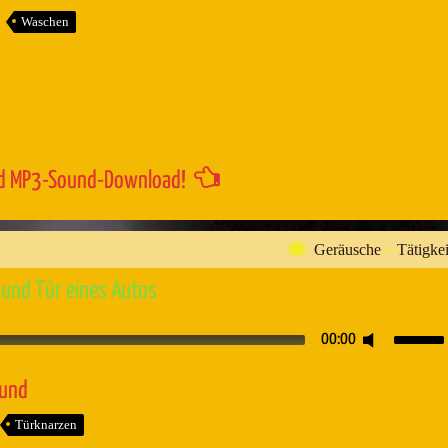
um
Waschen
die
Lautstärk
zu
regeln.
d MP3-Sound-Download!
Geräusche
»
Tätigkei
 und Tür eines Autos
Pfeiltaste
00:00
Hoch/Runt
benutzen,
ound
um
Türknarzen
die