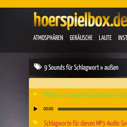
hoerspielbox.de
ATMOSPHÄREN
GERÄUSCHE
LAUTE
INS
9 Sounds für Schlagwort » außen
Weiß rauschende Wasserdüsen in de
00:00
Audio-
Player
Schlagworte für diesen MP3-Audio-S