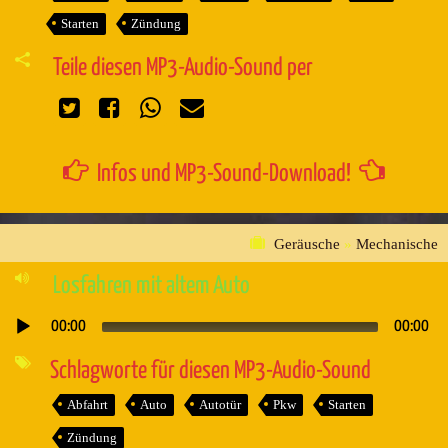
Starten
Zündung
Teile diesen MP3-Audio-Sound per
Infos und MP3-Sound-Download!
Geräusche
»
Mechanische
Losfahren mit altem Auto
00:00
00:00
Audio-
Player
Schlagworte für diesen MP3-Audio-Sound
Abfahrt
Auto
Autotür
Pkw
Starten
Zündung