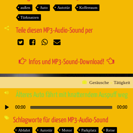
außen
Auto
Autotür
Kofferraum
Türknarzen
Teile diesen MP3-Audio-Sound per
Infos und MP3-Sound-Download!
Geräusche
»
Tätigkeit
Älteres Auto fährt mit knatterndem Auspuff weg
00:00
00:00
Audio-
Player
Schlagworte für diesen MP3-Audio-Sound
Abfahrt
Autotür
Motor
Parkplatz
Reise