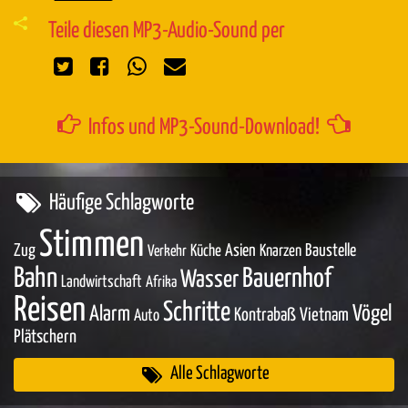
Teile diesen MP3-Audio-Sound per
Infos und MP3-Sound-Download!
Häufige Schlagworte
Stimmen
Zug
Asien
Baustelle
Küche
Knarzen
Verkehr
Bahn
Bauernhof
Wasser
Landwirtschaft
Afrika
Reisen
Schritte
Vögel
Alarm
Kontrabaß
Vietnam
Auto
Plätschern
Alle Schlagworte