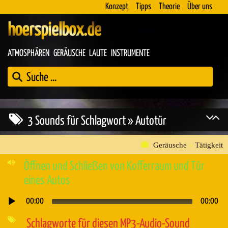
Konzept
Tipps
Theorie
Über uns
hoerspielbox.de
ATMOSPHÄREN
GERÄUSCHE
LAUTE
INSTRUMENTE
3 Sounds für Schlagwort » Autotür
Geräusche
»
Tätigkeit
Öffnen und Schließen von Kofferraum und Tür
eines Autos
00:00
00:00
Audio-
Player
Schlagworte für diesen MP3-Audio-Sound