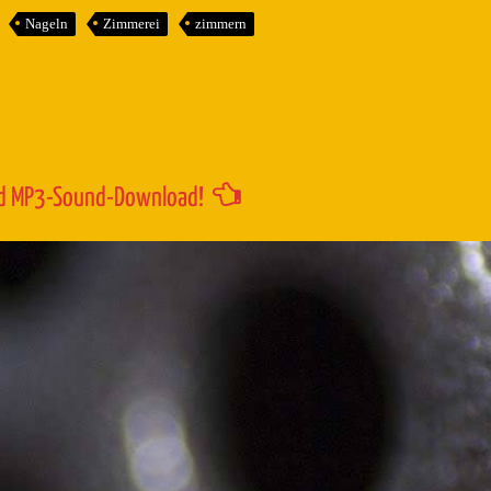
um
Nageln
Zimmerei
zimmern
die
Lautstärk
zu
regeln.
d MP3-Sound-Download!