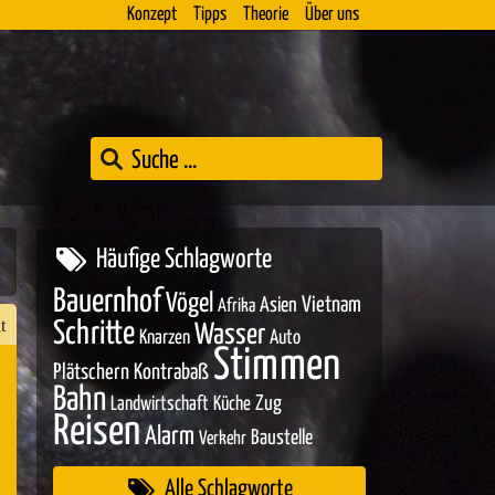
Konzept
Tipps
Theorie
Über uns
Häufige Schlagworte
Bauernhof
Vögel
Asien
Vietnam
Afrika
t
Schritte
Wasser
Knarzen
Auto
Stimmen
Plätschern
Kontrabaß
Bahn
Zug
Landwirtschaft
Küche
n
Reisen
Alarm
Baustelle
Verkehr
er
Alle Schlagworte