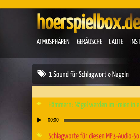
hoerspielbox.de
ATMOSPHÄREN
GERÄUSCHE
LAUTE
INS
1 Sound für Schlagwort » Nageln
Hämmern: Nägel werden im Freien in e
00:00
Audio-
Player
Schlagworte für diesen MP3-Audio-S