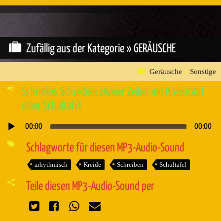
Zufällig aus der Kategorie »
GERÄUSCHE
Geräusche
»
Sonstige
Schnelles Schreiben zweier Zeilen mit Kreide auf
einer Schultafel
00:00
00:00
Audio-
Player
Schlagworte für diesen MP3-Audio-Sound
arhythmisch
Kreide
Schreiben
Schultafel
Teile diesen MP3-Audio-Sound per