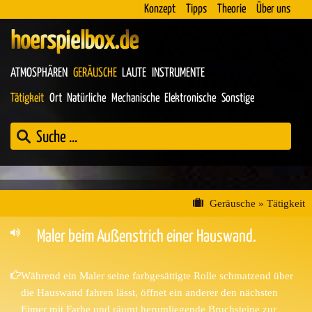
Konzept
Tipps
Theorie
Über uns
hoerspielbox.de
ATMOSPHÄREN
GERÄUSCHE
LAUTE
INSTRUMENTE
Tätigkeit
Ort
Natürliche
Mechanische
Elektronische
Sonstige
Geräusche
»
Tätigkeit
Maler beim Außenstrich einer Hauswand.
Während ein Maler seine farbgesättigte Rolle schmatzend über
die Hauswand fahren lässt, öffnet ein anderer den nächsten
Eimer mit Farbe und räumt herumliegende Bruchsteine zur