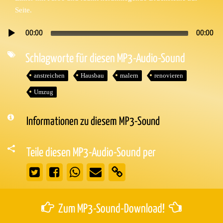
Seite.
00:00
00:00
Audio-
Player
Schlagworte für diesen MP3-Audio-Sound
anstreichen
Hausbau
malern
renovieren
Umzug
Informationen zu diesem MP3-Sound
Teile diesen MP3-Audio-Sound per
Zum MP3-Sound-Download!