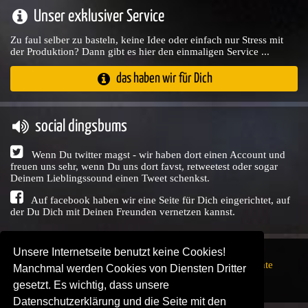
Unser exklusiver Service
Zu faul selber zu basteln, keine Idee oder einfach nur Stress mit
der Produktion? Dann gibt es hier den einmaligen Service ...
das haben wir für Dich
social dingsbums
Wenn Du twitter magst - wir haben dort einen Account und
freuen uns sehr, wenn Du uns dort favst, retweetest oder sogar
Deinem Lieblingssound einen Tweet schenkst.
Auf facebook haben wir eine Seite für Dich eingerichtet, auf
der Du Dich mit Deinen Freunden vernetzen kannst.
Unsere Internetseite benutzt keine Cookies!
Copyright © Audio Union GbR, 1999 - 2026,
Nutzungsrechte
Manchmal werden Cookies von Diensten Dritter
↗
Impressum
↗
Datenschutzerklärung
↗ | powered by
gesetzt. Es wichtig, dass unsere
SENDEPLATZ
↗
Datenschutzerklärung und die Seite mit den