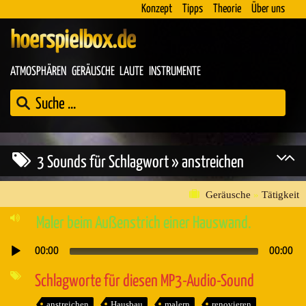
Konzept
Tipps
Theorie
Über uns
hoerspielbox.de
ATMOSPHÄREN
GERÄUSCHE
LAUTE
INSTRUMENTE
3 Sounds für Schlagwort » anstreichen
Geräusche
»
Tätigkeit
Maler beim Außenstrich einer Hauswand.
00:00
00:00
Audio-
Player
Schlagworte für diesen MP3-Audio-Sound
anstreichen
Hausbau
malern
renovieren