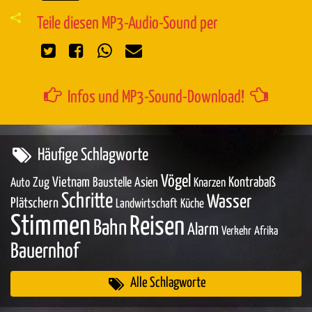
Teile diesen MP3-Audio-Sound per
Infos und MP3-Sound-Download!
Häufige Schlagworte
Vögel
Zug
Vietnam
Baustelle
Asien
Kontrabaß
Auto
Knarzen
Schritte
Wasser
Plätschern
Landwirtschaft
Küche
Stimmen
Reisen
Bahn
Alarm
Verkehr
Afrika
Bauernhof
Alle Schlagworte