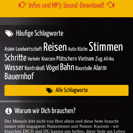
Infos und MP3-Sound-Download!
Häufige Schlagworte
Stimmen
Reisen
Asien
Landwirtschaft
Auto
Küche
Schritte
Plätschern
Vietnam
Zug
Knarzen
Verkehr
Afrika
Bahn
Wasser
Vögel
Alarm
Kontrabaß
Baustelle
Bauernhof
Alle Schlagworte
Warum wir Dich brauchen?
Der Mensch lebt nicht von Brot allein und diese Seite braucht
immer sehr engagierte Nutzerinnen und Nutzer. Kurzum - wir
brauchen DICH und DU kannst uns helfen, diese Seite am Leben