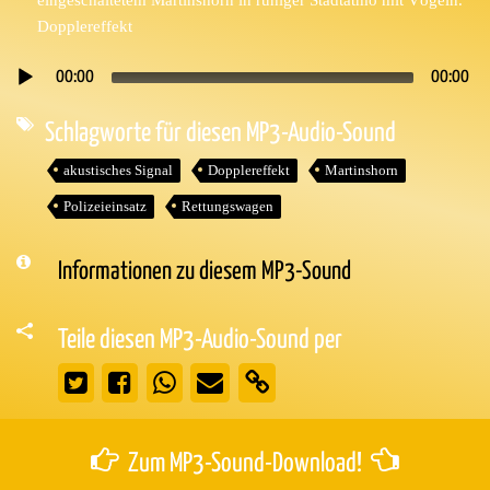
Dopplereffekt
00:00
00:00
Audio-
Player
Schlagworte für diesen MP3-Audio-Sound
akustisches Signal
Dopplereffekt
Martinshorn
Polizeieinsatz
Rettungswagen
Informationen zu diesem MP3-Sound
Teile diesen MP3-Audio-Sound per
Zum MP3-Sound-Download!