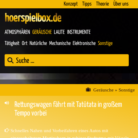
Konzept
Tipps
Theorie
Über uns
hoerspielbox.de
ATMOSPHÄREN
GERÄUSCHE
LAUTE
INSTRUMENTE
Tätigkeit
Ort
Natürliche
Mechanische
Elektronische
Sonstige
Geräusche
»
Sonstige
Rettungswagen fährt mit Tatütata in großem
Tempo vorbei
Schnelles Nahen und Vorbeifahren eines Autos mit
eingeschaltetem Martinshorn in ruhiger Stadtatmo mit Vögeln.