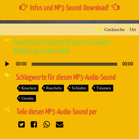
Infos und MP3-Sound-Download!
Geräusche
»
Ort
Knackendes Holzgestell und raschelnder
Bettbezug im alten Bett.
00:00
00:00
Audio-
Player
Schlagworte für diesen MP3-Audio-Sound
Knacken
Rascheln
Schlafen
Träumen
Unruhe
Teile diesen MP3-Audio-Sound per