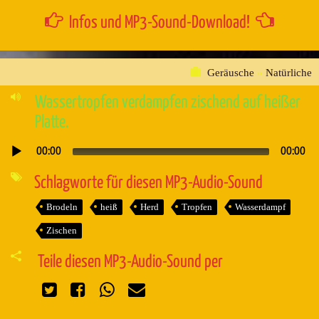
Infos und MP3-Sound-Download!
Geräusche
»
Natürliche
Wassertropfen verdampfen zischend auf heißer
Platte.
00:00
00:00
Audio-
Player
Schlagworte für diesen MP3-Audio-Sound
Brodeln
heiß
Herd
Tropfen
Wasserdampf
Zischen
Teile diesen MP3-Audio-Sound per