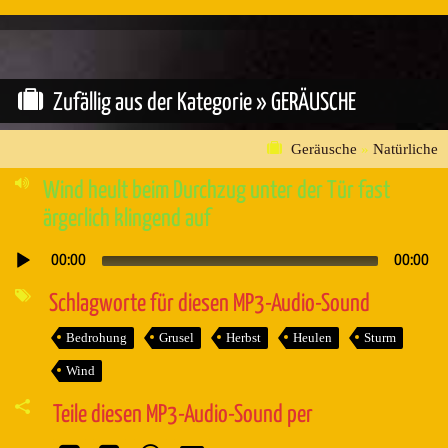
Zufällig aus der Kategorie »
GERÄUSCHE
Geräusche
»
Natürliche
Wind heult beim Durchzug unter der Tür fast
ärgerlich klingend auf
00:00
00:00
Audio-
Player
Schlagworte für diesen MP3-Audio-Sound
Bedrohung
Grusel
Herbst
Heulen
Sturm
Wind
Teile diesen MP3-Audio-Sound per