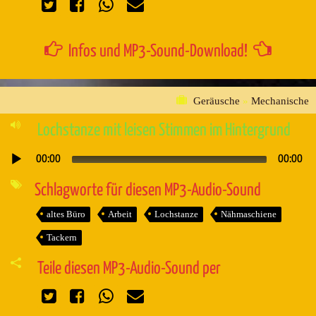
Infos und MP3-Sound-Download!
Geräusche
»
Mechanische
Lochstanze mit leisen Stimmen im Hintergrund
00:00
00:00
Audio-
Player
Schlagworte für diesen MP3-Audio-Sound
altes Büro
Arbeit
Lochstanze
Nähmaschiene
Tackern
Teile diesen MP3-Audio-Sound per