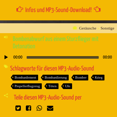
Infos und MP3-Sound-Download!
Geräusche
»
Sonstige
Bombenabwurf aus einem Sturzflieger mit
Detonation
00:00
00:00
Audio-
Player
Schlagworte für diesen MP3-Audio-Sound
Bombardement
Bombardierung
Bomber
Krieg
Propellerflugzeug
Töten
Ufo
Teile diesen MP3-Audio-Sound per