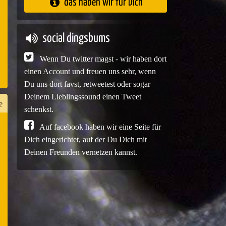
das haben wir für Dich
e
social dingsbums
Wenn Du twitter magst - wir haben dort
einen Account und freuen uns sehr, wenn
Du uns dort favst, retweetest oder sogar
Deinem Lieblingssound einen Tweet
e
schenkst.
Auf facebook haben wir eine Seite für
Dich eingerichtet, auf der Du Dich mit
n
Deinen Freunden vernetzen kannst.
er
e