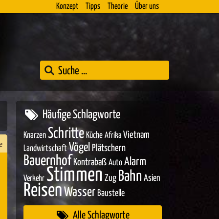
Konzept
Tipps
Theorie
Über uns
Häufige Schlagworte
Schritte
Vietnam
Knarzen
Küche
Afrika
e
Vögel
Plätschern
Landwirtschaft
Bauernhof
Alarm
Kontrabaß
Auto
Stimmen
Bahn
Zug
Asien
Verkehr
n
Reisen
Wasser
Baustelle
er
Alle Schlagworte