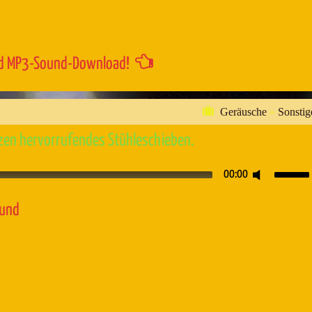
regeln.
d MP3-Sound-Download!
Geräusche
»
Sonstig
hzen hervorrufendes Stühleschieben.
Pfeiltaste
00:00
Hoch/Runt
benutzen,
ound
um
die
Lautstärk
zu
regeln.