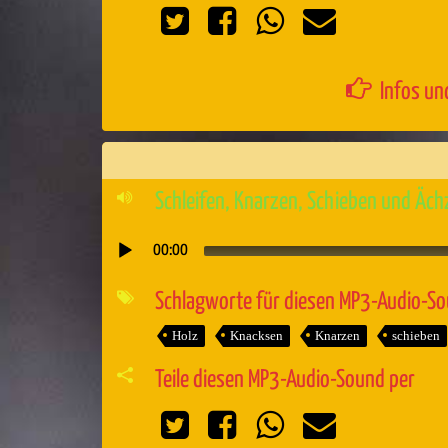
Infos un
Schleifen, Knarzen, Schieben und Äc
00:00
Audio-
Player
Schlagworte für diesen MP3-Audio-S
Holz
Knacksen
Knarzen
schieben
Teile diesen MP3-Audio-Sound per