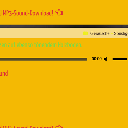
d MP3-Sound-Download!
Geräusche
»
Sonstig
hzen auf ebenso tönendem Holzboden.
Pfeiltaste
00:00
Hoch/Runt
benutzen,
ound
um
die
Lautstärk
zu
regeln.