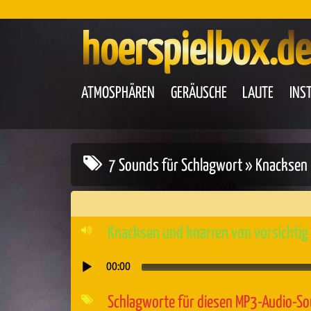
hoerspielbox.de
ATMOSPHÄREN
GERÄUSCHE
LAUTE
INS
7 Sounds für Schlagwort » Knacksen
Knacksen und knarren von vorsichtig
00:00
Audio-
Player
Schlagworte für diesen MP3-Audio-S