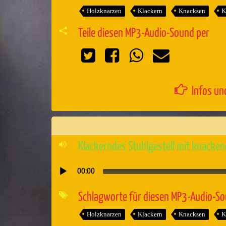
Holzknarzen
Klackern
Knacksen
K
Teile diesen MP3-Audio-Sound per
Infos un
Klackerndes Stuhlgestell mit knacken
00:00
Audio-
Player
Schlagworte für diesen MP3-Audio-S
Holzknarzen
Klackern
Knacksen
K