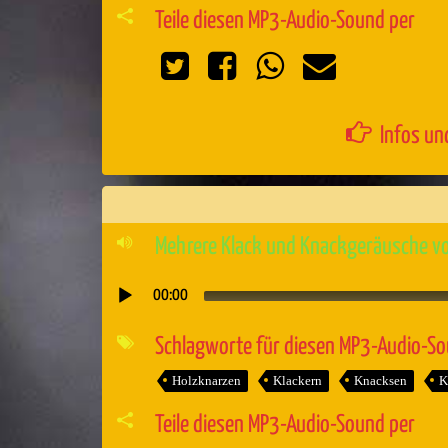
Teile diesen MP3-Audio-Sound per
Infos un
Mehrere Klack und Knackgeräusche v
00:00
Audio-
Player
Schlagworte für diesen MP3-Audio-S
Holzknarzen
Klackern
Knacksen
K
Teile diesen MP3-Audio-Sound per