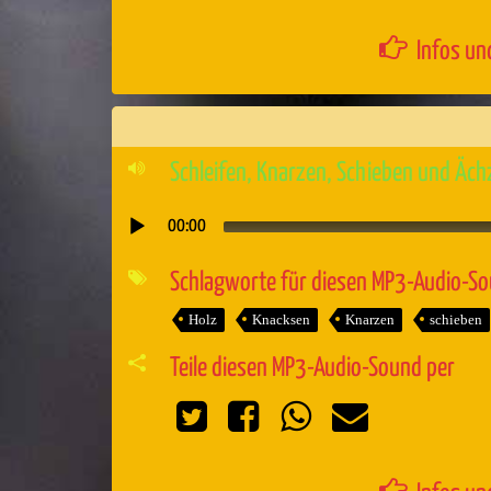
Infos un
Schleifen, Knarzen, Schieben und Äc
00:00
Audio-
Player
Schlagworte für diesen MP3-Audio-S
Holz
Knacksen
Knarzen
schieben
Teile diesen MP3-Audio-Sound per