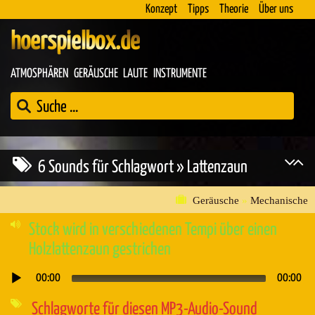
Konzept
Tipps
Theorie
Über uns
hoerspielbox.de
ATMOSPHÄREN
GERÄUSCHE
LAUTE
INSTRUMENTE
6 Sounds für Schlagwort » Lattenzaun
Geräusche
»
Mechanische
Stock wird in verschiedenen Tempi über einen
Holzlattenzaun gestrichen
00:00
00:00
Audio-
Player
Schlagworte für diesen MP3-Audio-Sound