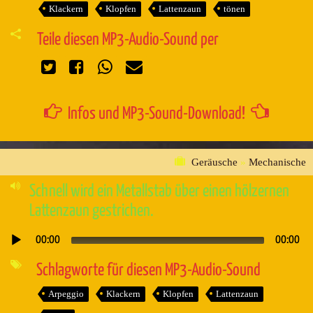
Klackern
Klopfen
Lattenzaun
tönen
Teile diesen MP3-Audio-Sound per
Infos und MP3-Sound-Download!
Geräusche
»
Mechanische
Schnell wird ein Metallstab über einen hölzernen
Lattenzaun gestrichen.
00:00
00:00
Audio-
Player
Schlagworte für diesen MP3-Audio-Sound
Arpeggio
Klackern
Klopfen
Lattenzaun