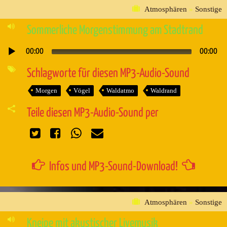
Atmosphären
»
Sonstige
Sommerliche Morgenstimmung am Stadtrand
00:00
00:00
Audio-
Player
Schlagworte für diesen MP3-Audio-Sound
Morgen
Vögel
Waldatmo
Waldrand
Teile diesen MP3-Audio-Sound per
Infos und MP3-Sound-Download!
Atmosphären
»
Sonstige
Kneipe mit akustischer Livemusik