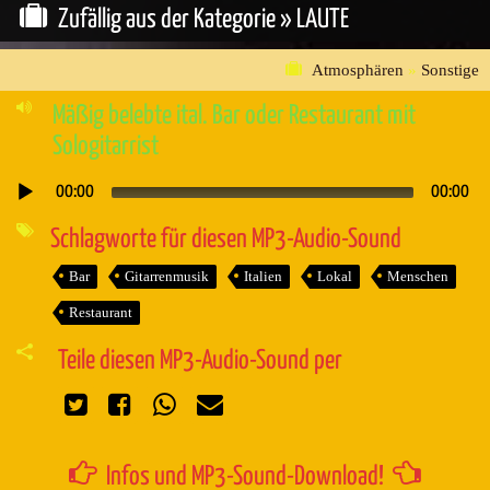
Zufällig aus der Kategorie »
LAUTE
Atmosphären
»
Sonstige
Mäßig belebte ital. Bar oder Restaurant mit
Sologitarrist
00:00
00:00
Audio-
Player
Schlagworte für diesen MP3-Audio-Sound
Bar
Gitarrenmusik
Italien
Lokal
Menschen
Restaurant
Teile diesen MP3-Audio-Sound per
Infos und MP3-Sound-Download!