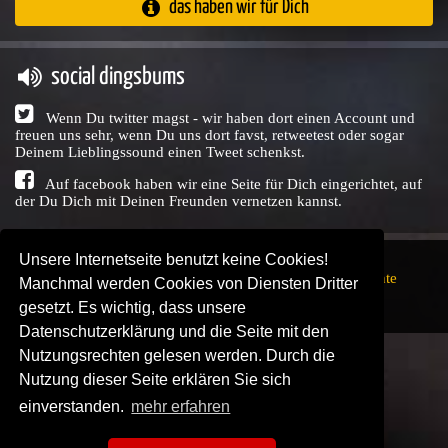
das haben wir für Dich
social dingsbums
Wenn Du twitter magst - wir haben dort einen Account und
freuen uns sehr, wenn Du uns dort favst, retweetest oder sogar
Deinem Lieblingssound einen Tweet schenkst.
Auf facebook haben wir eine Seite für Dich eingerichtet, auf
der Du Dich mit Deinen Freunden vernetzen kannst.
Unsere Internetseite benutzt keine Cookies!
Copyright © Audio Union GbR, 1999 - 2026,
Nutzungsrechte
Manchmal werden Cookies von Diensten Dritter
↗
Impressum
↗
Datenschutzerklärung
↗ | powered by
gesetzt. Es wichtig, dass unsere
SENDEPLATZ
↗
Datenschutzerklärung und die Seite mit den
Nutzungsrechten gelesen werden. Durch die
Nutzung dieser Seite erklären Sie sich
einverstanden.
mehr erfahren