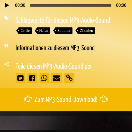
00:00
00:00
Audio-
Player
Schlagworte für diesen MP3-Audio-Sound
Grille
Natur
Sommer
Zikaden
Informationen zu diesem MP3-Sound
Teile diesen MP3-Audio-Sound per
Zum MP3-Sound-Download!