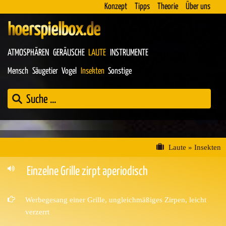
Konzept
Tipps
Theorie
Über uns
hoerspielbox.de
ATMOSPHÄREN
GERÄUSCHE
LAUTE
INSTRUMENTE
Mensch
Säugetier
Vogel
Insekten
Sonstige
Laute
»
Insekten
Einzelne Grille zirpt aperiodisch
Werbegesang einer Grille, ungleichmäßiges Zirpen, leicht
verzerrt