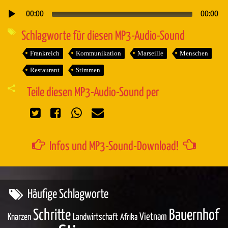
00:00
00:00
Audio-
Player
Schlagworte für diesen MP3-Audio-Sound
Frankreich
Kommunikation
Marseille
Menschen
Restaurant
Stimmen
Teile diesen MP3-Audio-Sound per
Infos und MP3-Sound-Download!
Häufige Schlagworte
Schritte
Bauernhof
Vietnam
Knarzen
Landwirtschaft
Afrika