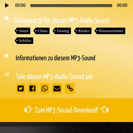
00:00
00:00
Audio-
Player
Schlagworte für diesen MP3-Audio-Sound
Asien
China
Gesang
Kinder
Klassenzimmer
Schüler
Informationen zu diesem MP3-Sound
Teile diesen MP3-Audio-Sound per
Zum MP3-Sound-Download!