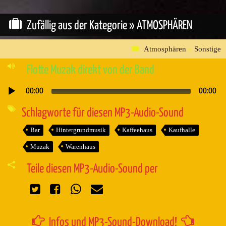
Zufällig aus der Kategorie »
ATMOSPHÄREN
Atmosphären
»
Sonstige
Flotte Muzak direkt von der Band
00:00
00:00
Audio-
Player
Schlagworte für diesen MP3-Audio-Sound
Bar
Hintergrundmusik
Kaffeehaus
Kaufhalle
Muzak
Warenhaus
Teile diesen MP3-Audio-Sound per
Infos und MP3-Sound-Download!