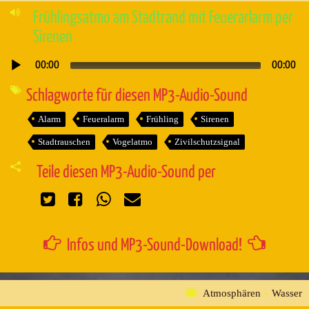
Frühlingsatmo am Stadtrand mit Feuerarlarm per
Sirenen
00:00
00:00
Audio-
Player
Schlagworte für diesen MP3-Audio-Sound
Alarm
Feueralarm
Frühling
Sirenen
Stadtrauschen
Vogelatmo
Zivilschutzsignal
Teile diesen MP3-Audio-Sound per
Infos und MP3-Sound-Download!
Atmosphären
»
Wasser