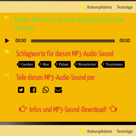
Atmosphären
»
Sonstige
Guides führen durch einen Königspalast in Hue,
Vietnam
00:00
00:00
Audio-
Player
Schlagworte für diesen MP3-Audio-Sound
Guides
Hue
Palast
Reiseleiter
Tourismus
Teile diesen MP3-Audio-Sound per
Infos und MP3-Sound-Download!
Atmosphären
»
Sonstige