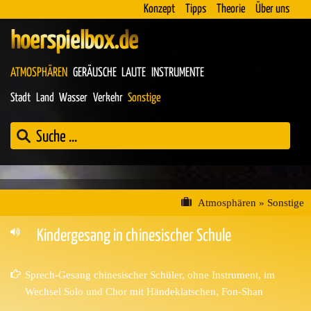
Konzept
Tipps
Theorie
Über uns
hoerspielbox.de
ATMOSPHÄREN
GERÄUSCHE
LAUTE
INSTRUMENTE
Stadt
Land
Wasser
Verkehr
Sonstige
Atmosphären
»
Sonstige
Kindergesang in chinesischer Schule
Sprech-Gesang chinesischer Schüler, ohne Instrument, im
Wechsel Solo und Chor mit Händeklatschen, Fon-Shan