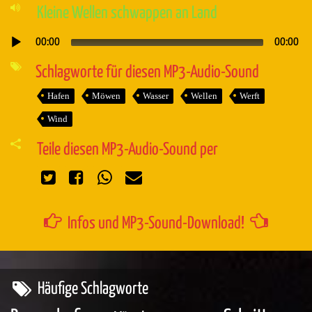
Kleine Wellen schwappen an Land
00:00
00:00
Audio-
Player
Schlagworte für diesen MP3-Audio-Sound
Hafen
Möwen
Wasser
Wellen
Werft
Wind
Teile diesen MP3-Audio-Sound per
Infos und MP3-Sound-Download!
Häufige Schlagworte