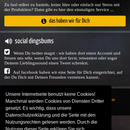
Zu faul selber zu basteln, keine Idee oder einfach nur Stress mit
der Produktion? Dann gibt es hier den einmaligen Service ...
das haben wir für Dich
social dingsbums
Wenn Du twitter magst - wir haben dort einen Account und
freuen uns sehr, wenn Du uns dort favst, retweetest oder sogar
Deinem Lieblingssound einen Tweet schenkst.
Auf facebook haben wir eine Seite für Dich eingerichtet, auf
der Du Dich mit Deinen Freunden vernetzen kannst.
Unsere Internetseite benutzt keine Cookies!
Copyright © Audio Union GbR, 1999 - 2026,
Nutzungsrechte
Manchmal werden Cookies von Diensten Dritter
↗
Impressum
↗
Datenschutzerklärung
↗ | powered by
gesetzt. Es wichtig, dass unsere
SENDEPLATZ
↗
Datenschutzerklärung und die Seite mit den
Nutzungsrechten gelesen werden. Durch die
Nutzung dieser Seite erklären Sie sich