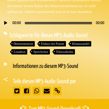
mit immer neuen Rufen die Demonstrantinnen an, es wird
geklatscht, entfernt getrommelt und recht laut skandiert.
00:00
00:00
Audio-
Player
Schlagworte für diesen MP3-Audio-Sound
Demonstration
Fridays for Future
Klimawandel
Lissabon
Sprechchor
Tohuwabohu
Informationen zu diesem MP3-Sound
Teile diesen MP3-Audio-Sound per