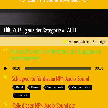
Zum MP3-Sound-Download!
Zufällig aus der Kategorie »
LAUTE
Atmosphären
»
Sonstige
Mehrere Trommler im Rhythmus der Guggemusik
im Vorbeigehen.
00:00
00:00
Audio-
Player
Schlagworte für diesen MP3-Audio-Sound
Basel
Fasnet
Guggemusik
Morgenstraich
trommeln
Teile diesen MP3-Audio-Sound per