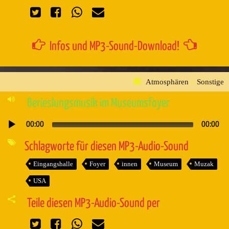
Infos und MP3-Sound-Download!
Atmosphären
»
Sonstige
Berieslungsmusik im Museumsfoyer
00:00
00:00
Audio-
Player
Schlagworte für diesen MP3-Audio-Sound
Eingangshalle
Foyer
innen
Museum
Muzak
USA
Teile diesen MP3-Audio-Sound per