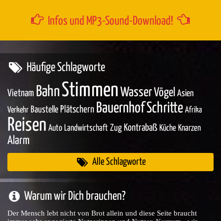
Infos und MP3-Sound-Download!
Häufige Schlagworte
Stimmen
Bahn
Wasser
Vögel
Vietnam
Asien
Bauernhof
Schritte
Baustelle
Plätschern
Verkehr
Afrika
Reisen
Zug
Kontrabaß
Auto
Landwirtschaft
Küche
Knarzen
Alarm
Alle Schlagworte
Warum wir Dich brauchen?
Der Mensch lebt nicht von Brot allein und diese Seite braucht