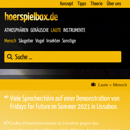
Konzept
Tipps
Theorie
Über uns
hoerspielbox.de
ATMOSPHÄREN
GERÄUSCHE
LAUTE
INSTRUMENTE
Mensch
Säugetier
Vogel
Insekten
Sonstige
Laute
»
Mensch
Viele Sprecherchöre auf einer Demonstration von
Fridays for Future im Sommer 2021 in Lissabon.
Großes Demotohuwabohu in Lissabon gegen den
menschgemachten Klimawandel. Mehrere Animateure heizen