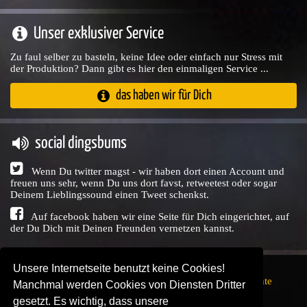
Unser exklusiver Service
Zu faul selber zu basteln, keine Idee oder einfach nur Stress mit
der Produktion? Dann gibt es hier den einmaligen Service ...
das haben wir für Dich
social dingsbums
Wenn Du twitter magst - wir haben dort einen Account und
freuen uns sehr, wenn Du uns dort favst, retweetest oder sogar
Deinem Lieblingssound einen Tweet schenkst.
Auf facebook haben wir eine Seite für Dich eingerichtet, auf
der Du Dich mit Deinen Freunden vernetzen kannst.
Unsere Internetseite benutzt keine Cookies!
Copyright © Audio Union GbR, 1999 - 2026,
Nutzungsrechte
Manchmal werden Cookies von Diensten Dritter
↗
Impressum
↗
Datenschutzerklärung
↗ | powered by
gesetzt. Es wichtig, dass unsere
SENDEPLATZ
↗