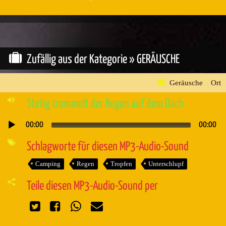
Zufällig aus der Kategorie »
GERÄUSCHE
Geräusche
»
Ort
Stetig trommelt der Regen auf dem Dach
00:00
00:00
Audio-
Player
Schlagworte für diesen MP3-Audio-Sound
Camping
Regen
Tropfen
Unterschlupf
Teile diesen MP3-Audio-Sound per