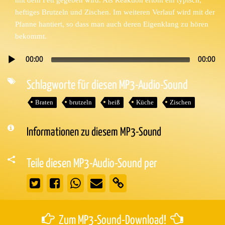
heftiges Brutzeln und Zischen. Im weiteren Verlauf wird mit der
Pfanne hantiert, so dass man auch deren Eigenklang zu hören
bekommt.
00:00
00:00
Audio-
Player
Schlagworte für diesen MP3-Audio-Sound
Braten
brutzeln
heiß
Küche
Zischen
Informationen zu diesem MP3-Sound
Teile diesen MP3-Audio-Sound per
Zum MP3-Sound-Download!