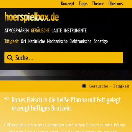
Konzept
Tipps
Theorie
Über uns
hoerspielbox.de
ATMOSPHÄREN
GERÄUSCHE
LAUTE
INSTRUMENTE
Tätigkeit
Ort
Natürliche
Mechanische
Elektronische
Sonstige
Geräusche
»
Tätigkeit
Rohes Fleisch in die heiße Pfanne mit Fett gelegt
erzeugt heftiges Brutzeln.
Bereit für ein kurzes Anbraten wird rohes Fleisch in eine Pfanne
mit dem Fett gegeben wird. Als Reaktion ertönt ein typisch,