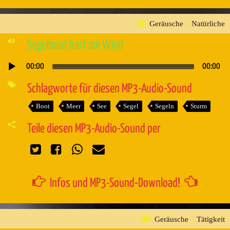
Geräusche
»
Natürliche
Segelboot hart am Wind
00:00
00:00
Audio-
Player
Schlagworte für diesen MP3-Audio-Sound
Boot
Meer
See
Segel
Segeln
Sturm
Teile diesen MP3-Audio-Sound per
Infos und MP3-Sound-Download!
Geräusche
»
Tätigkeit