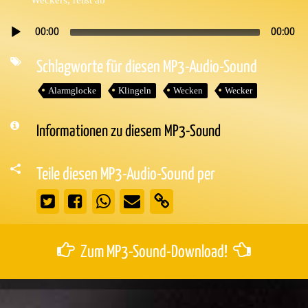
00:00
00:00
Audio-
Player
Schlagworte für diesen MP3-Audio-Sound
Alarmglocke
Klingeln
Wecken
Wecker
Informationen zu diesem MP3-Sound
Teile diesen MP3-Audio-Sound per
Zum MP3-Sound-Download!