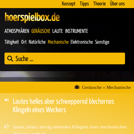
Konzept
Tipps
Theorie
Über uns
hoerspielbox.de
ATMOSPHÄREN
GERÄUSCHE
LAUTE
INSTRUMENTE
Tätigkeit
Ort
Natürliche
Mechanische
Elektronische
Sonstige
Geräusche
»
Mechanische
Lautes helles aber schweppernd blechernes
Klingeln eines Weckers
lautes, böses, nervig ratterndes Klingeln eines mechanischen
Weckers, reißt ab