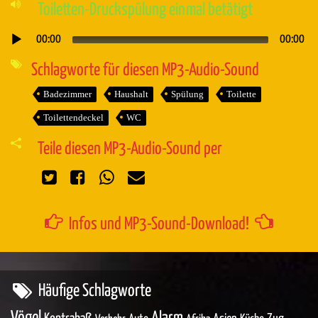
Toiletten-Druckspülung einmal betätigt
00:00
00:00
Audio-
Player
Schlagworte für diesen MP3-Audio-Sound
Badezimmer
Haushalt
Spülung
Toilette
Toilettendeckel
WC
Teile diesen MP3-Audio-Sound per
Infos und MP3-Sound-Download!
Häufige Schlagworte