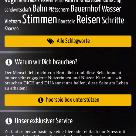
Vögel
Alarm
Kontrabaß
Asien
Zug
Auto
Küche
Verkehr
Afrika
Bahn
Bauernhof
Wasser
Plätschern
Landwirtschaft
Stimmen
Reisen
Schritte
Vietnam
Baustelle
Knarzen
Alle Schlagworte
Warum wir Dich brauchen?
Der Mensch lebt nicht von Brot allein und diese Seite braucht
immer sehr engagierte Nutzerinnen und Nutzer. Kurzum - wir
brauchen DICH und DU kannst uns helfen, diese Seite am Leben
zu erhalten!
hoerspielbox unterstützen
Unser exklusiver Service
Zu faul selber zu basteln, keine Idee oder einfach nur Stress mit