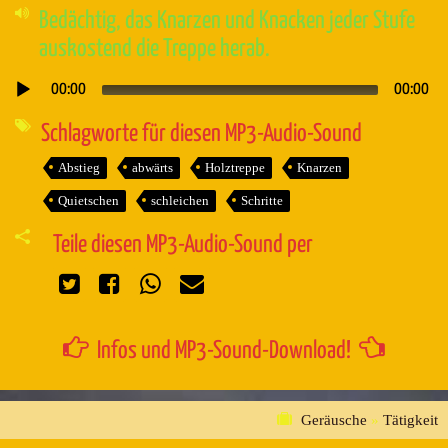
Bedächtig, das Knarzen und Knacken jeder Stufe
auskostend die Treppe herab.
00:00
00:00
Audio-
Player
Schlagworte für diesen MP3-Audio-Sound
Abstieg
abwärts
Holztreppe
Knarzen
Quietschen
schleichen
Schritte
Teile diesen MP3-Audio-Sound per
Infos und MP3-Sound-Download!
Geräusche
»
Tätigkeit