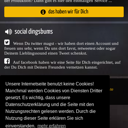
der Produktion? Dann gibt es hier den einmaligen Service ...
das haben wir für Dich
social dingsbums
Wenn Du twitter magst - wir haben dort einen Account und
freuen uns sehr, wenn Du uns dort favst, retweetest oder sogar
Deinem Lieblingssound einen Tweet schenkst.
Auf facebook haben wir eine Seite für Dich eingerichtet, auf
der Du Dich mit Deinen Freunden vernetzen kannst.
Unsere Internetseite benutzt keine Cookies!
Copyright © Audio Union GbR, 1999 - 2026,
Nutzungsrechte
Manchmal werden Cookies von Diensten Dritter
↗
Impressum
↗
Datenschutzerklärung
↗ | powered by
gesetzt. Es wichtig, dass unsere
SENDEPLATZ
↗
Datenschutzerklärung und die Seite mit den
Nutzungsrechten gelesen werden. Durch die
Nutzung dieser Seite erklären Sie sich
einverstanden.
mehr erfahren