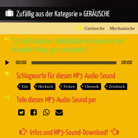
Zufällig aus der Kategorie »
GERÄUSCHE
Geräusche
»
Mechanische
Schnell tickender, elektrischer Reisewecker mit
dumpfen Klang ganz nah gehört.
00:00
00:00
Audio-
Player
Schlagworte für diesen MP3-Audio-Sound
Eile
Hecktick
Ticken
Uhrwerk
Zeitdruck
Teile diesen MP3-Audio-Sound per
Infos und MP3-Sound-Download!