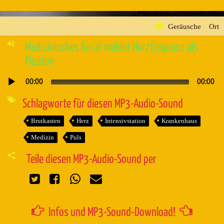
Geräusche
»
Ort
Medizinisches Gerät meldet Herzfrequenz als
Piepton
00:00
00:00
Audio-
Player
Schlagworte für diesen MP3-Audio-Sound
Brutkasten
Herz
Intensivstation
Krankenhaus
Medizin
Puls
Teile diesen MP3-Audio-Sound per
Infos und MP3-Sound-Download!