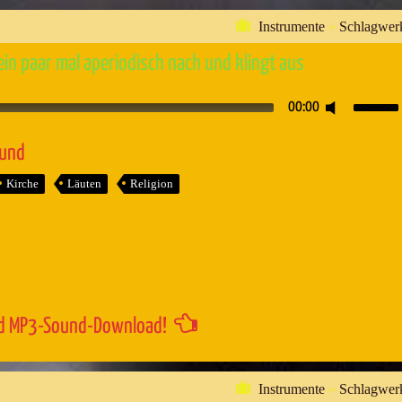
Instrumente
»
Schlagwer
ein paar mal aperiodisch nach und klingt aus
Pfeiltaste
00:00
Hoch/Runt
benutzen,
ound
um
Kirche
Läuten
Religion
die
Lautstärk
zu
regeln.
d MP3-Sound-Download!
Instrumente
»
Schlagwer