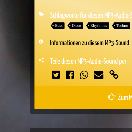
Player
Schlagworte für diesen MP3-Audio
Bass
Disco
Rhythmus
Techno
Informationen zu diesem MP3-Sound
Teile diesen MP3-Audio-Sound per
Zum M