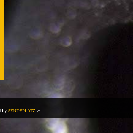
er
e
d by
SENDEPLATZ
↗