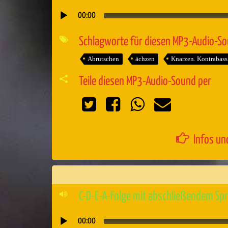
00:00
Audio-
Player
Schlagworte für diesen MP3-Audio-S
Abrutschen
ächzen
Knarzen. Kontrabass
Teile diesen MP3-Audio-Sound per
Infos un
C-D-E-A-Folge mit abschließendem Spru
00:00
Audio-