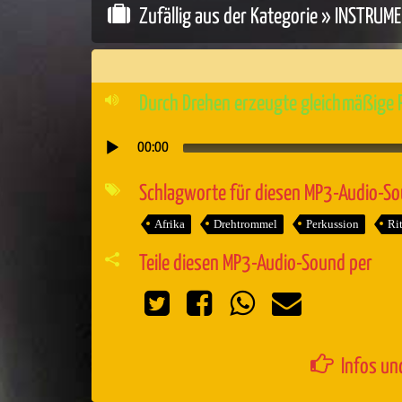
Zufällig aus der Kategorie »
INSTRUME
Durch Drehen erzeugte gleichmäßige 
00:00
Audio-
Player
Schlagworte für diesen MP3-Audio-S
Afrika
Drehtrommel
Perkussion
Ri
Teile diesen MP3-Audio-Sound per
Infos un