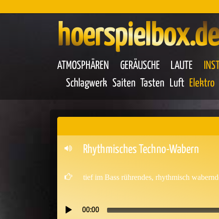
hoerspielbox.de
ATMOSPHÄREN
GERÄUSCHE
LAUTE
INS
Schlagwerk
Saiten
Tasten
Luft
Elektro
Rhythmisches Techno-Wabern
tief im Bass rührendes, rhythmisch wabern
00:00
Audio-