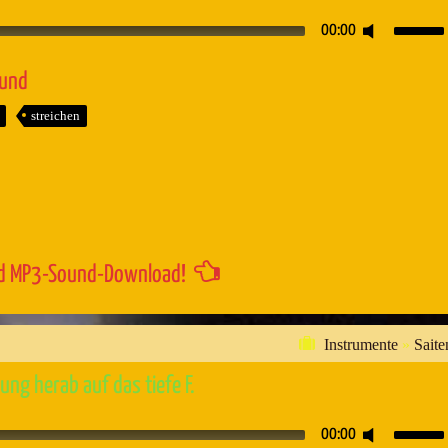
Pfeiltaste
00:00
Hoch/Runt
benutzen,
ound
um
streichen
die
Lautstärk
zu
regeln.
d MP3-Sound-Download!
Instrumente
»
Saite
ng herab auf das tiefe F.
Pfeiltaste
00:00