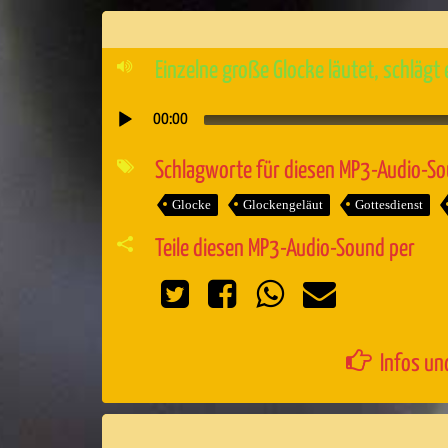
Einzelne große Glocke läutet, schlägt 
00:00
Audio-
Player
Schlagworte für diesen MP3-Audio-S
Glocke
Glockengeläut
Gottesdienst
Teile diesen MP3-Audio-Sound per
Infos un