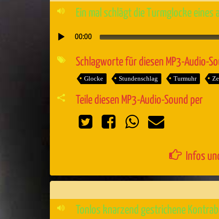
Ein mal schlägt die Turmglocke eines 
00:00
Audio-
Player
Schlagworte für diesen MP3-Audio-S
Glocke
Stundenschlag
Turmuhr
Ze
Teile diesen MP3-Audio-Sound per
Infos un
Tonlos knarzend gestrichene Kontrab