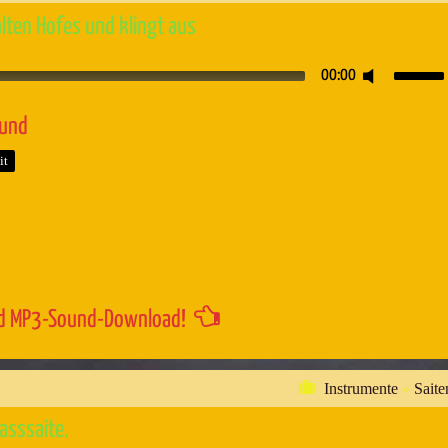
alten Hofes und klingt aus
Pfeiltaste
00:00
Hoch/Runt
benutzen,
ound
um
it
die
Lautstärk
zu
regeln.
d MP3-Sound-Download!
Instrumente
»
Saite
asssaite.