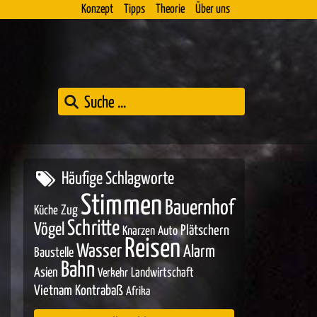
Konzept
Tipps
Theorie
Über uns
Häufige Schlagworte
Stimmen
Bauernhof
Zug
Küche
Schritte
Vögel
Plätschern
Knarzen
Auto
Reisen
Wasser
Alarm
Baustelle
Bahn
Asien
Landwirtschaft
Verkehr
Vietnam
Kontrabaß
Afrika