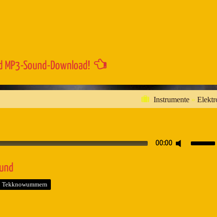
Lautstärk
zu
regeln.
d MP3-Sound-Download!
Instrumente
»
Elektr
Pfeiltaste
00:00
Hoch/Runt
benutzen,
ound
um
Tekknowummern
die
Lautstärk
zu