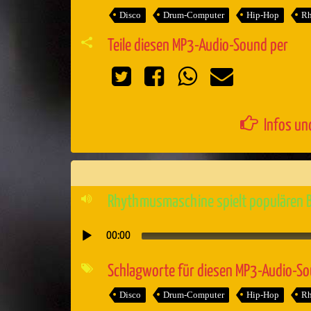
Disco
Drum-Computer
Hip-Hop
Rh
Teile diesen MP3-Audio-Sound per
Infos un
Rhythmusmaschine spielt populären 
00:00
Audio-
Player
Schlagworte für diesen MP3-Audio-S
Disco
Drum-Computer
Hip-Hop
Rh