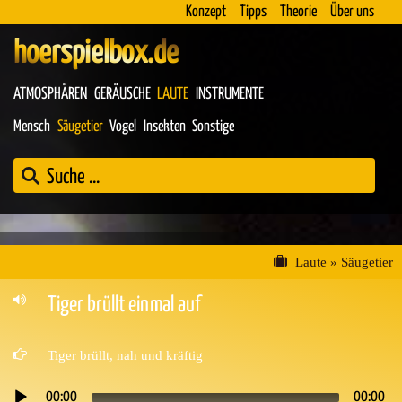
Konzept
Tipps
Theorie
Über uns
hoerspielbox.de
ATMOSPHÄREN
GERÄUSCHE
LAUTE
INSTRUMENTE
Mensch
Säugetier
Vogel
Insekten
Sonstige
Laute
»
Säugetier
Tiger brüllt einmal auf
Tiger brüllt, nah und kräftig
00:00
00:00