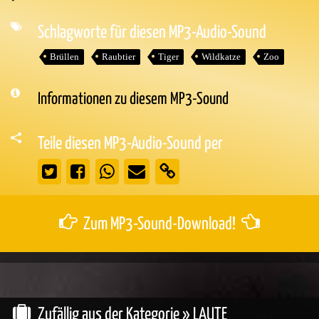
Audio-
Player
Schlagworte für diesen MP3-Audio-Sound
Brüllen
Raubtier
Tiger
Wildkatze
Zoo
Informationen zu diesem MP3-Sound
Teile diesen MP3-Audio-Sound per
Zum MP3-Sound-Download!
Zufällig aus der Kategorie »
LAUTE