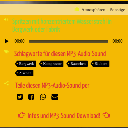
Atmosphären
»
Sonstige
Spritzen mit konzentriertem Wasserstrahl in
Bergwerk oder Fabrik
00:00
00:00
Audio-
Player
Schlagworte für diesen MP3-Audio-Sound
Bergwerk
Kompressor
Rauschen
Säubern
Zischen
Teile diesen MP3-Audio-Sound per
Infos und MP3-Sound-Download!