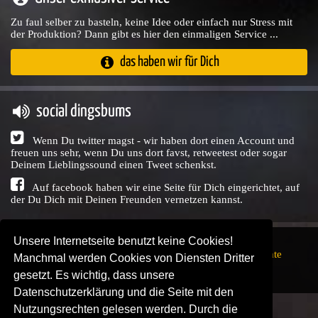
Zu faul selber zu basteln, keine Idee oder einfach nur Stress mit
der Produktion? Dann gibt es hier den einmaligen Service ...
das haben wir für Dich
social dingsbums
Wenn Du twitter magst - wir haben dort einen Account und
freuen uns sehr, wenn Du uns dort favst, retweetest oder sogar
Deinem Lieblingssound einen Tweet schenkst.
Auf facebook haben wir eine Seite für Dich eingerichtet, auf
der Du Dich mit Deinen Freunden vernetzen kannst.
Unsere Internetseite benutzt keine Cookies!
Copyright © Audio Union GbR, 1999 - 2026,
Nutzungsrechte
Manchmal werden Cookies von Diensten Dritter
↗
Impressum
↗
Datenschutzerklärung
↗ | powered by
gesetzt. Es wichtig, dass unsere
SENDEPLATZ
↗
Datenschutzerklärung und die Seite mit den
Nutzungsrechten gelesen werden. Durch die