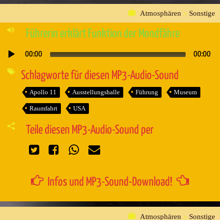
Atmosphären
»
Sonstige
Führerin erklärt Funktion der Mondfähre
00:00
00:00
Audio-
Player
Schlagworte für diesen MP3-Audio-Sound
Apollo 11
Ausstellungshalle
Führung
Museum
Raumfahrt
USA
Teile diesen MP3-Audio-Sound per
Infos und MP3-Sound-Download!
Atmosphären
»
Sonstige