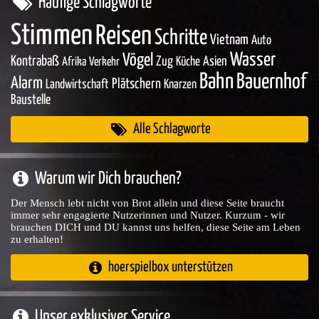
Häufige Schlagworte
Stimmen
Reisen
Schritte
Vietnam
Auto
Wasser
Vögel
Kontrabaß
Zug
Asien
Küche
Afrika
Verkehr
Bahn
Bauernhof
Alarm
Plätschern
Landwirtschaft
Knarzen
Baustelle
Alle Schlagworte
Warum wir Dich brauchen?
Der Mensch lebt nicht von Brot allein und diese Seite braucht
immer sehr engagierte Nutzerinnen und Nutzer. Kurzum - wir
brauchen DICH und DU kannst uns helfen, diese Seite am Leben
zu erhalten!
hoerspielbox unterstützen
Unser exklusiver Service