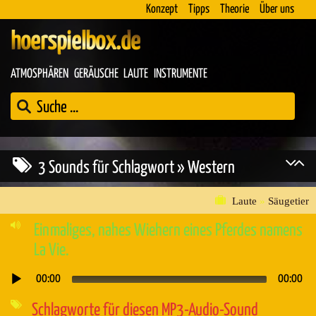
Konzept
Tipps
Theorie
Über uns
hoerspielbox.de
ATMOSPHÄREN
GERÄUSCHE
LAUTE
INSTRUMENTE
3 Sounds für Schlagwort » Western
Laute
»
Säugetier
Einmaliges, nahes Wiehern eines Pferdes namens
La Vie.
00:00
00:00
Audio-
Player
Schlagworte für diesen MP3-Audio-Sound