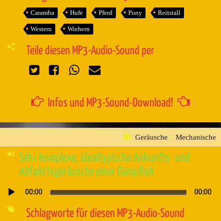
Caramba
Hufe
Pferd
Pony
Reitstall
Western
Wiehern
Teile diesen MP3-Audio-Sound per
Infos und MP3-Sound-Download!
Geräusche
»
Mechanische
Sehr komplexe, idealtypische Ankunfts- und
Abfahrtsgeräusche einer Dampflok
00:00
00:00
Audio-
Player
Schlagworte für diesen MP3-Audio-Sound