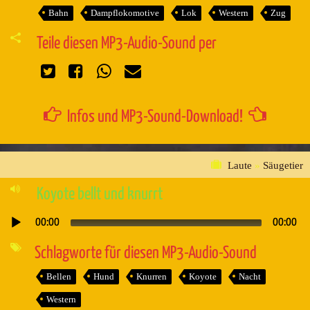
Bahn
Dampflokomotive
Lok
Western
Zug
Teile diesen MP3-Audio-Sound per
Infos und MP3-Sound-Download!
Laute
»
Säugetier
Koyote bellt und knurrt
00:00
00:00
Audio-
Player
Schlagworte für diesen MP3-Audio-Sound
Bellen
Hund
Knurren
Koyote
Nacht
Western