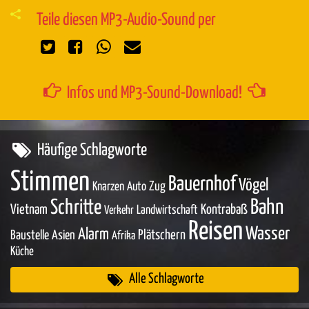
Teile diesen MP3-Audio-Sound per
Infos und MP3-Sound-Download!
Häufige Schlagworte
Stimmen
Bauernhof
Vögel
Zug
Knarzen
Auto
Bahn
Schritte
Vietnam
Kontrabaß
Landwirtschaft
Verkehr
Reisen
Wasser
Alarm
Baustelle
Asien
Plätschern
Afrika
Küche
Alle Schlagworte