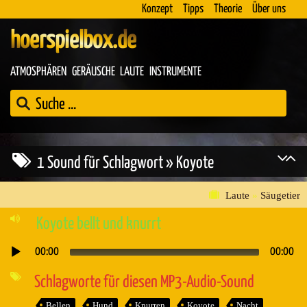
Konzept
Tipps
Theorie
Über uns
hoerspielbox.de
ATMOSPHÄREN
GERÄUSCHE
LAUTE
INSTRUMENTE
1 Sound für Schlagwort » Koyote
Laute
»
Säugetier
Koyote bellt und knurrt
00:00
00:00
Audio-
Player
Schlagworte für diesen MP3-Audio-Sound
Bellen
Hund
Knurren
Koyote
Nacht