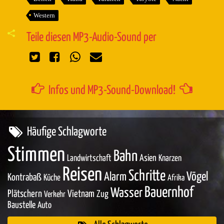
Western
Teile diesen MP3-Audio-Sound per
Infos und MP3-Sound-Download!
Häufige Schlagworte
Stimmen
Bahn
Asien
Landwirtschaft
Knarzen
Reisen
Schritte
Vögel
Alarm
Kontrabaß
Küche
Afrika
Bauernhof
Wasser
Plätschern
Vietnam
Zug
Verkehr
Baustelle
Auto