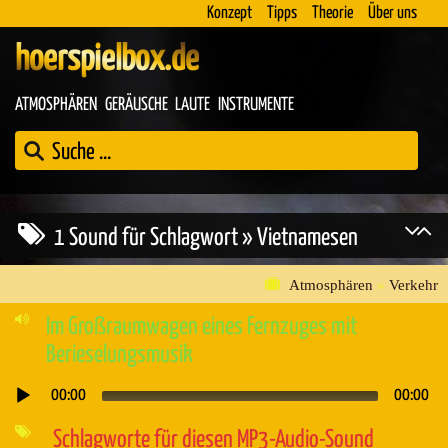
Konzept
Tipps
Theorie
Über uns
hoerspielbox.de
ATMOSPHÄREN
GERÄUSCHE
LAUTE
INSTRUMENTE
1 Sound für Schlagwort » Vietnamesen
Atmosphären
»
Verkehr
Im Großraumwagen eines Fernzuges mit
Berieselungsmusik
00:00
00:00
Audio-
Player
Schlagworte für diesen MP3-Audio-Sound