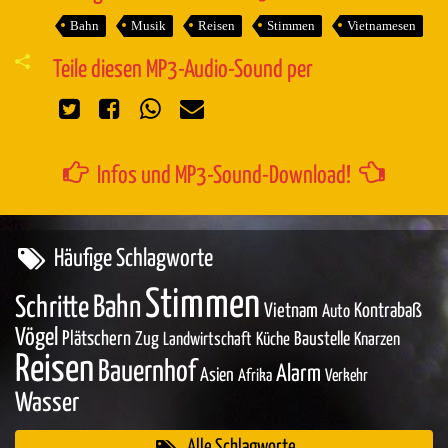
Bahn
Musik
Reisen
Stimmen
Vietnamesen
Teile diesen MP3-Audio-Sound per
Infos und MP3-Sound-Download!
Häufige Schlagworte
Stimmen
Bahn
Schritte
Vietnam
Kontrabaß
Auto
Vögel
Plätschern
Zug
Baustelle
Landwirtschaft
Küche
Knarzen
Reisen
Bauernhof
Alarm
Asien
Afrika
Verkehr
Wasser
Alle Schlagworte