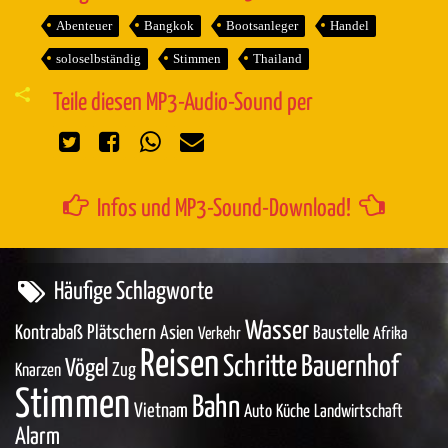
Abenteuer
Bangkok
Bootsanleger
Handel
soloselbständig
Stimmen
Thailand
Teile diesen MP3-Audio-Sound per
Infos und MP3-Sound-Download!
Häufige Schlagworte
Wasser
Kontrabaß
Plätschern
Asien
Baustelle
Verkehr
Afrika
Reisen
Schritte
Bauernhof
Vögel
Zug
Knarzen
Stimmen
Bahn
Vietnam
Auto
Küche
Landwirtschaft
Alarm