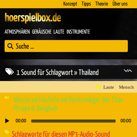
Konzept
Tipps
Theorie
Über uns
hoerspielbox.de
ATMOSPHÄREN
GERÄUSCHE
LAUTE
INSTRUMENTE
1 Sound für Schlagwort » Thailand
Laute
»
Mensch
Wasserverkäuferin am Bootsanleger des Chao
Phraya in Bangkok
00:00
00:00
Audio-
Player
Schlagworte für diesen MP3-Audio-Sound