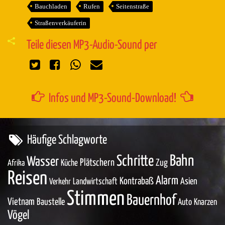
Bauchladen
Rufen
Seitenstraße
Straßenverkäuferin
Teile diesen MP3-Audio-Sound per
Infos und MP3-Sound-Download!
Häufige Schlagworte
Bahn
Schritte
Wasser
Plätschern
Zug
Küche
Afrika
Reisen
Alarm
Kontrabaß
Asien
Landwirtschaft
Verkehr
Stimmen
Bauernhof
Vietnam
Baustelle
Auto
Knarzen
Vögel