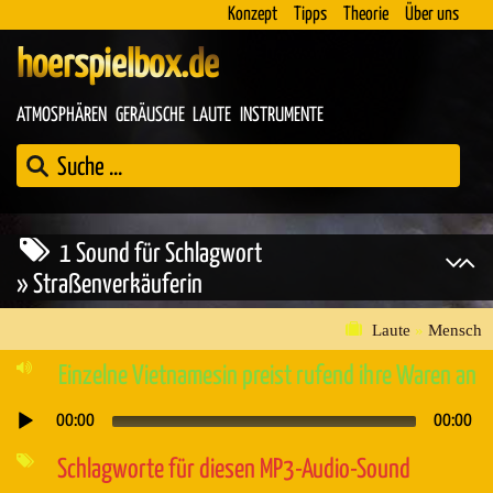
Konzept
Tipps
Theorie
Über uns
hoerspielbox.de
ATMOSPHÄREN
GERÄUSCHE
LAUTE
INSTRUMENTE
1 Sound für Schlagwort
» Straßenverkäuferin
Laute
»
Mensch
Einzelne Vietnamesin preist rufend ihre Waren an
00:00
00:00
Audio-
Player
Schlagworte für diesen MP3-Audio-Sound