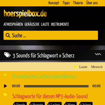
Konzept
Tipps
Theorie
Über uns
hoerspielbox.de
ATMOSPHÄREN
GERÄUSCHE
LAUTE
INSTRUMENTE
3 Sounds für Schlagwort » Scherz
Laute
»
Mensch
Dramatisches Lachen eines Mannes
00:00
00:00
Audio-
Player
Schlagworte für diesen MP3-Audio-Sound
Freude
Hysterie
Lachen
Mann
Scherz