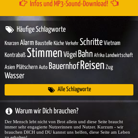
Infos und MP3-Sound-Download!
Häufige Schlagworte
Schritte
Alarm
Baustelle
Vietnam
Knarzen
Küche
Verkehr
Stimmen
Bahn
Vögel
Kontrabaß
Landwirtschaft
Afrika
Reisen
Bauernhof
Asien
Plätschern
Zug
Auto
Wasser
Alle Schlagworte
Warum wir Dich brauchen?
Der Mensch lebt nicht von Brot allein und diese Seite braucht
immer sehr engagierte Nutzerinnen und Nutzer. Kurzum - wir
brauchen DICH und DU kannst uns helfen, diese Seite am Leben
zu erhalten!