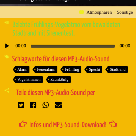
Atmosphären
»
Sonstige
Belebte Frühlings-Vogelatmo vom bewaldeten
Stadtrand mit Sirenentest.
00:00
00:00
Audio-
Player
Schlagworte für diesen MP3-Audio-Sound
Alarm
Feueralarm
Frühling
Specht
Stadtrand
Vogelstimmen
Zaunkönig
Teile diesen MP3-Audio-Sound per
Infos und MP3-Sound-Download!