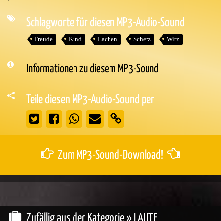
Audio-
Player
Schlagworte für diesen MP3-Audio-Sound
Freude
Kind
Lachen
Scherz
Witz
Informationen zu diesem MP3-Sound
Teile diesen MP3-Audio-Sound per
Zum MP3-Sound-Download!
Zufällig aus der Kategorie »
LAUTE