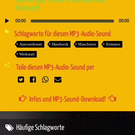
Geschäftiges Treiben in Werkhalle oder
Werkstatt
00:00
00:00
Audio-
Player
Schlagworte für diesen MP3-Audio-Sound
Autowerkstatt
Handwerk
Maschinen
Stimmen
Werkstatt
Teile diesen MP3-Audio-Sound per
Infos und MP3-Sound-Download!
Häufige Schlagworte