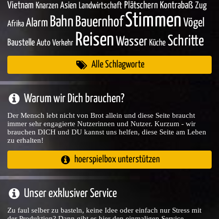
Vietnam
Asien
Plätschern
Kontrabaß
Zug
Knarzen
Landwirtschaft
Stimmen
Bahn
Bauernhof
Vögel
Alarm
Afrika
Reisen
Schritte
Wasser
Baustelle
Auto
Küche
Verkehr
Alle Schlagworte
Warum wir Dich brauchen?
Der Mensch lebt nicht von Brot allein und diese Seite braucht
immer sehr engagierte Nutzerinnen und Nutzer. Kurzum - wir
brauchen DICH und DU kannst uns helfen, diese Seite am Leben
zu erhalten!
hoerspielbox unterstützen
Unser exklusiver Service
Zu faul selber zu basteln, keine Idee oder einfach nur Stress mit
der Produktion? Dann gibt es hier den einmaligen Service ...