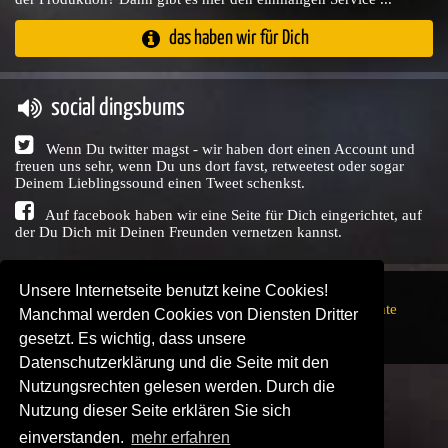
das haben wir für Dich
social dingsbums
Wenn Du twitter magst - wir haben dort einen Account und
freuen uns sehr, wenn Du uns dort favst, retweetest oder sogar
Deinem Lieblingssound einen Tweet schenkst.
Auf facebook haben wir eine Seite für Dich eingerichtet, auf
der Du Dich mit Deinen Freunden vernetzen kannst.
Unsere Internetseite benutzt keine Cookies!
Copyright © Audio Union GbR, 1999 - 2026,
Nutzungsrechte
Manchmal werden Cookies von Diensten Dritter
↗
Impressum
↗
Datenschutzerklärung
↗ | powered by
gesetzt. Es wichtig, dass unsere
SENDEPLATZ
↗
Datenschutzerklärung und die Seite mit den
Nutzungsrechten gelesen werden. Durch die
Nutzung dieser Seite erklären Sie sich
einverstanden.
mehr erfahren