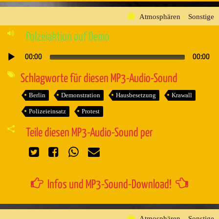
Atmosphären
»
Sonstige
Polzeiaktion auf Demo
00:00
00:00
Audio-
Player
Schlagworte für diesen MP3-Audio-Sound
Berlin
Demonstration
Hausbesetzung
Krawall
Polizeieinsatz
Protest
Teile diesen MP3-Audio-Sound per
Infos und MP3-Sound-Download!
Atmosphären
»
Sonstige