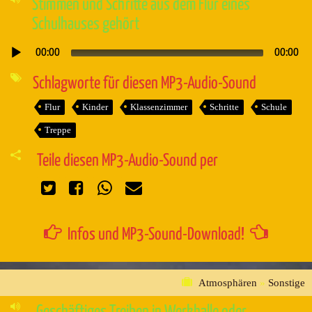
Stimmen und Schritte aus dem Flur eines
Schulhauses gehört
00:00
00:00
Audio-
Player
Schlagworte für diesen MP3-Audio-Sound
Flur
Kinder
Klassenzimmer
Schritte
Schule
Treppe
Teile diesen MP3-Audio-Sound per
Infos und MP3-Sound-Download!
Atmosphären
»
Sonstige