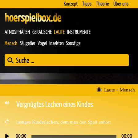
Konzept
Tipps
Theorie
Über uns
hoerspielbox.de
ATMOSPHÄREN
GERÄUSCHE
LAUTE
INSTRUMENTE
Mensch
Säugetier
Vogel
Insekten
Sonstige
Laute
»
Mensch
Vergnügtes Lachen eines Kindes
lustiges Kinderlachen, dem man den Spaß anhört
00:00
00:00