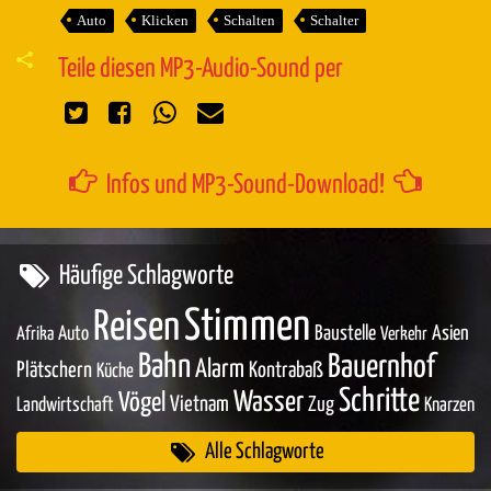
Auto
Klicken
Schalten
Schalter
Teile diesen MP3-Audio-Sound per
Infos und MP3-Sound-Download!
Häufige Schlagworte
Stimmen
Reisen
Baustelle
Asien
Auto
Afrika
Verkehr
Bahn
Bauernhof
Alarm
Plätschern
Kontrabaß
Küche
Schritte
Wasser
Vögel
Vietnam
Zug
Landwirtschaft
Knarzen
Alle Schlagworte