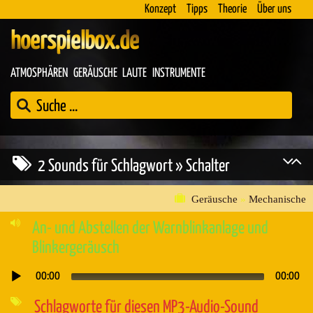
Konzept
Tipps
Theorie
Über uns
hoerspielbox.de
ATMOSPHÄREN
GERÄUSCHE
LAUTE
INSTRUMENTE
2 Sounds für Schlagwort » Schalter
Geräusche
»
Mechanische
An- und Abstellen der Warnblinkanlage und
Blinkergeräusch
00:00
00:00
Audio-
Player
Schlagworte für diesen MP3-Audio-Sound