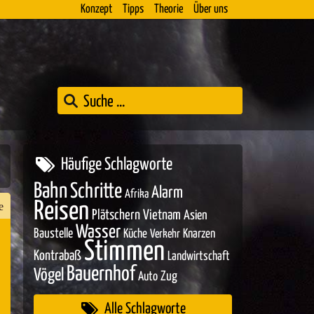
Konzept
Tipps
Theorie
Über uns
Häufige Schlagworte
Bahn
Schritte
Alarm
Afrika
Reisen
e
Plätschern
Vietnam
Asien
Wasser
Baustelle
Küche
Knarzen
Verkehr
Stimmen
Kontrabaß
Landwirtschaft
n
Bauernhof
Vögel
Zug
Auto
er
Alle Schlagworte