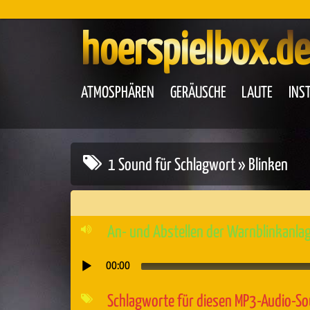
hoerspielbox.de
ATMOSPHÄREN
GERÄUSCHE
LAUTE
INS
1 Sound für Schlagwort » Blinken
An- und Abstellen der Warnblinkanla
00:00
Audio-
Player
Schlagworte für diesen MP3-Audio-S