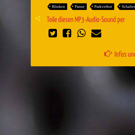
Blinken
Panne
Parkverbot
Schalter
Teile diesen MP3-Audio-Sound per
Infos un