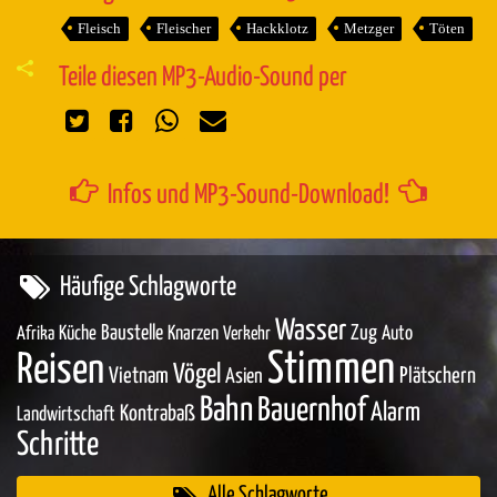
Fleisch
Fleischer
Hackklotz
Metzger
Töten
Teile diesen MP3-Audio-Sound per
Infos und MP3-Sound-Download!
Häufige Schlagworte
Wasser
Baustelle
Zug
Küche
Knarzen
Auto
Afrika
Verkehr
Stimmen
Reisen
Vögel
Vietnam
Asien
Plätschern
Bahn
Bauernhof
Alarm
Kontrabaß
Landwirtschaft
Schritte
Alle Schlagworte