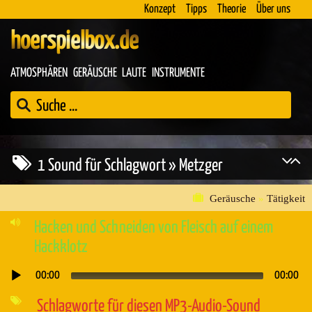
Konzept
Tipps
Theorie
Über uns
hoerspielbox.de
ATMOSPHÄREN
GERÄUSCHE
LAUTE
INSTRUMENTE
1 Sound für Schlagwort » Metzger
Geräusche
»
Tätigkeit
Hacken und Schneiden von Fleisch auf einem
Hackklotz
00:00
00:00
Audio-
Player
Schlagworte für diesen MP3-Audio-Sound