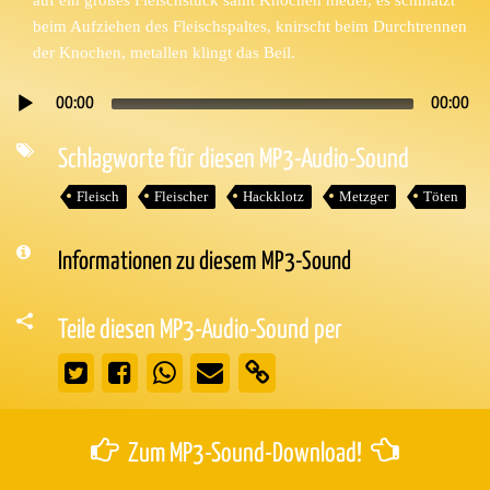
beim Aufziehen des Fleischspaltes, knirscht beim Durchtrennen
der Knochen, metallen klingt das Beil.
00:00
00:00
Audio-
Player
Schlagworte für diesen MP3-Audio-Sound
Fleisch
Fleischer
Hackklotz
Metzger
Töten
Informationen zu diesem MP3-Sound
Teile diesen MP3-Audio-Sound per
Zum MP3-Sound-Download!