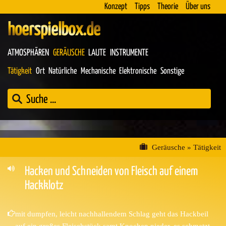
Konzept
Tipps
Theorie
Über uns
hoerspielbox.de
ATMOSPHÄREN
GERÄUSCHE
LAUTE
INSTRUMENTE
Tätigkeit
Ort
Natürliche
Mechanische
Elektronische
Sonstige
Geräusche
»
Tätigkeit
Hacken und Schneiden von Fleisch auf einem
Hackklotz
mit dumpfen, leicht nachhallendem Schlag geht das Hackbeil
auf ein großes Fleischstück samt Knochen nieder, es schmatzt