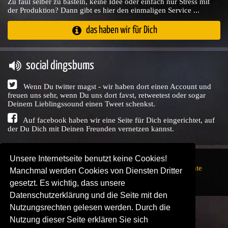
Zu faul selber zu basteln, keine Idee oder einfach nur Stress mit
der Produktion? Dann gibt es hier den einmaligen Service ...
das haben wir für Dich
social dingsbums
Wenn Du twitter magst - wir haben dort einen Account und
freuen uns sehr, wenn Du uns dort favst, retweetest oder sogar
Deinem Lieblingssound einen Tweet schenkst.
Auf facebook haben wir eine Seite für Dich eingerichtet, auf
der Du Dich mit Deinen Freunden vernetzen kannst.
Unsere Internetseite benutzt keine Cookies!
Copyright © Audio Union GbR, 1999 - 2026,
Nutzungsrechte
Manchmal werden Cookies von Diensten Dritter
↗
Impressum
↗
Datenschutzerklärung
↗ | powered by
gesetzt. Es wichtig, dass unsere
SENDEPLATZ
↗
Datenschutzerklärung und die Seite mit den
Nutzungsrechten gelesen werden. Durch die
Nutzung dieser Seite erklären Sie sich