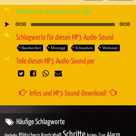
Elektrischer Schrauber löst Teile
00:00
00:00
Audio-
Player
Schlagworte für diesen MP3-Audio-Sound
Handwerker
Montage
Schrauben
Werkstatt
Teile diesen MP3-Audio-Sound per
Infos und MP3-Sound-Download!
Häufige Schlagworte
Schritte
Alarm
Plätschern
Kontrabaß
Asien
Zug
Verkehr