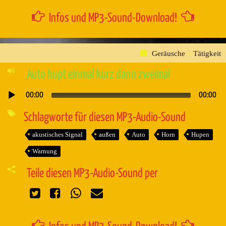
Infos und MP3-Sound-Download!
Geräusche
»
Tätigkeit
Auto hupt einmal kurz dann zweimal
00:00
00:00
Audio-
Player
Schlagworte für diesen MP3-Audio-Sound
akustisches Signal
außen
Auto
Horn
Hupen
Warnung
Teile diesen MP3-Audio-Sound per