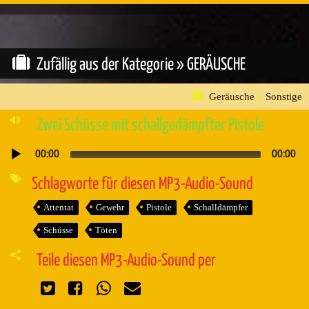
Zufällig aus der Kategorie »
GERÄUSCHE
Geräusche
»
Sonstige
Zwei Schüsse mit schallgedämpfter Pistole
00:00
00:00
Audio-
Player
Schlagworte für diesen MP3-Audio-Sound
Attentat
Gewehr
Pistole
Schalldämpfer
Schüsse
Töten
Teile diesen MP3-Audio-Sound per