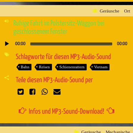
Geräusche
»
Ort
Ruhige Fahrt im Polstersitz-Waggon bei
geschlossenem Fenster
00:00
00:00
Audio-
Player
Schlagworte für diesen MP3-Audio-Sound
Bahn
Reisen
Schienenrattern
Vietnam
Teile diesen MP3-Audio-Sound per
Infos und MP3-Sound-Download!
Geräusche
»
Mechanische