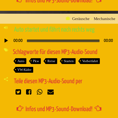
Infos und MP3-Sound-Download!
Geräusche
»
Mechanische
Auto startet und fährt nach rechts weg
00:00
00:00
Audio-
Player
Schlagworte für diesen MP3-Audio-Sound
Auto
Pkw
Reise
Starten
Vorbeifahrt
VW-Käfer
Teile diesen MP3-Audio-Sound per
Infos und MP3-Sound-Download!