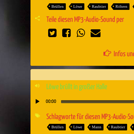
Brüllen
Löwe
Raubtier
Röhren
Teile diesen MP3-Audio-Sound per
Infos un
Löwe brüllt in großer Halle
00:00
Audio-
Player
Schlagworte für diesen MP3-Audio-S
Brüllen
Löwe
Mann
Raubtier