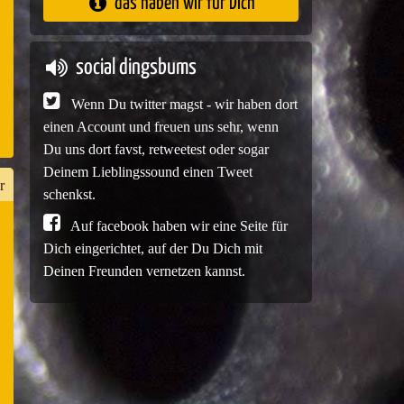
das haben wir für Dich
e
social dingsbums
Wenn Du twitter magst - wir haben dort
einen Account und freuen uns sehr, wenn
Du uns dort favst, retweetest oder sogar
Deinem Lieblingssound einen Tweet
r
schenkst.
Auf facebook haben wir eine Seite für
Dich eingerichtet, auf der Du Dich mit
n
Deinen Freunden vernetzen kannst.
er
e