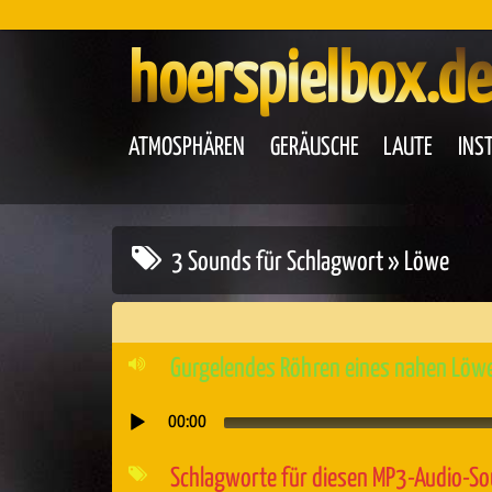
hoerspielbox.de
ATMOSPHÄREN
GERÄUSCHE
LAUTE
INS
3 Sounds für Schlagwort » Löwe
Gurgelendes Röhren eines nahen Löw
00:00
Audio-
Player
Schlagworte für diesen MP3-Audio-S