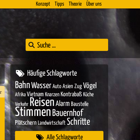
Konzept
Tipps
Theorie
Über uns
Häufige Schlagworte
Bahn
Wasser
Vögel
Asien
Zug
Auto
r
Vietnam
Kontrabaß
Knarzen
Küche
Afrika
Reisen
Alarm
Baustelle
Verkehr
Stimmen
Bauernhof
n
Schritte
Plätschern
Landwirtschaft
er
Alle Schlagworte