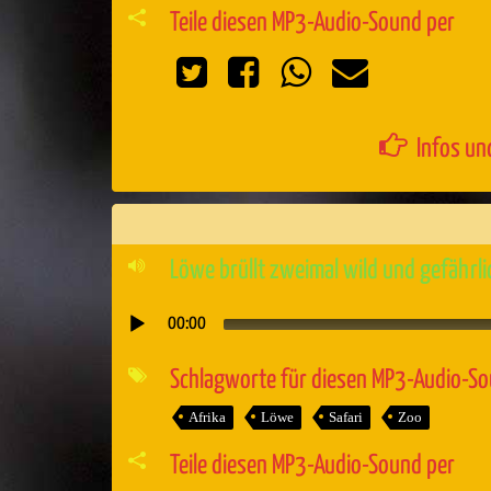
Teile diesen MP3-Audio-Sound per
Infos un
Löwe brüllt zweimal wild und gefährli
00:00
Audio-
Player
Schlagworte für diesen MP3-Audio-S
Afrika
Löwe
Safari
Zoo
Teile diesen MP3-Audio-Sound per