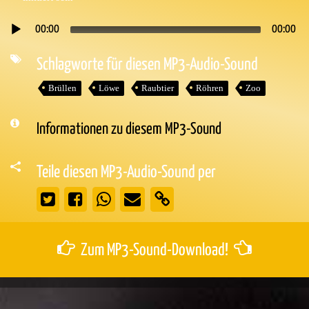
00:00
00:00
Audio-
Player
Schlagworte für diesen MP3-Audio-Sound
Brüllen
Löwe
Raubtier
Röhren
Zoo
Informationen zu diesem MP3-Sound
Teile diesen MP3-Audio-Sound per
Zum MP3-Sound-Download!