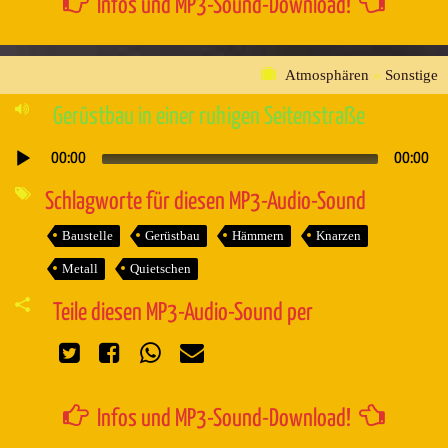
Infos und MP3-Sound-Download!
Atmosphären
»
Sonstige
Gerüstbau in einer ruhigen Seitenstraße
00:00
00:00
Audio-
Player
Schlagworte für diesen MP3-Audio-Sound
Baustelle
Gerüstbau
Hämmern
Knarzen
Metall
Quietschen
Teile diesen MP3-Audio-Sound per
Infos und MP3-Sound-Download!