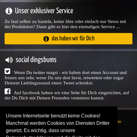
Unser exklusiver Service
Zu faul selber zu basteln, keine Idee oder einfach nur Stress mit
der Produktion? Dann gibt es hier den einmaligen Service ...
das haben wir für Dich
social dingsbums
Wenn Du twitter magst - wir haben dort einen Account und
freuen uns sehr, wenn Du uns dort favst, retweetest oder sogar
Deinem Lieblingssound einen Tweet schenkst.
Auf facebook haben wir eine Seite für Dich eingerichtet, auf
der Du Dich mit Deinen Freunden vernetzen kannst.
Unsere Internetseite benutzt keine Cookies!
Copyright © Audio Union GbR, 1999 - 2026,
Nutzungsrechte
Manchmal werden Cookies von Diensten Dritter
↗
Impressum
↗
Datenschutzerklärung
↗ | powered by
gesetzt. Es wichtig, dass unsere
SENDEPLATZ
↗