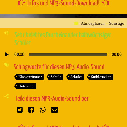
Infos und MP3-Sound-Download!
Atmosphären
»
Sonstige
Sehr belebtes Durcheinander halbwüchsiger
Schüler
00:00
00:00
Audio-
Player
Schlagworte für diesen MP3-Audio-Sound
Klassenzimmer
Schule
Schüler
Stühlerücken
Unterstufe
Teile diesen MP3-Audio-Sound per