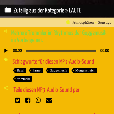
Zufällig aus der Kategorie »
LAUTE
Atmosphären
»
Sonstige
Mehrere Trommler im Rhythmus der Guggemusik
im Vorbeigehen.
00:00
00:00
Audio-
Player
Schlagworte für diesen MP3-Audio-Sound
Basel
Fasnet
Guggemusik
Morgenstraich
trommeln
Teile diesen MP3-Audio-Sound per