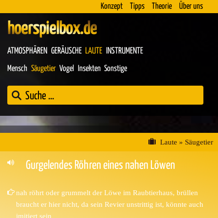
Konzept
Tipps
Theorie
Über uns
hoerspielbox.de
ATMOSPHÄREN
GERÄUSCHE
LAUTE
INSTRUMENTE
Mensch
Säugetier
Vogel
Insekten
Sonstige
Laute
»
Säugetier
Gurgelendes Röhren eines nahen Löwen
nah röhrt oder grummelt der Löwe im Raubtierhaus, brüllen
braucht er hier nicht, da sein Revier unstrittig ist, könnte auch
imitiert sein