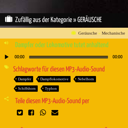
Zufällig aus der Kategorie »
GERÄUSCHE
Geräusche
»
Mechanische
Dampfer oder Lokomotive tutet anhaltend
00:00
00:00
Audio-
Player
Schlagworte für diesen MP3-Audio-Sound
Dampfer
Dampflokomotive
Nebelhorn
Schiffshorn
Typhon
Teile diesen MP3-Audio-Sound per