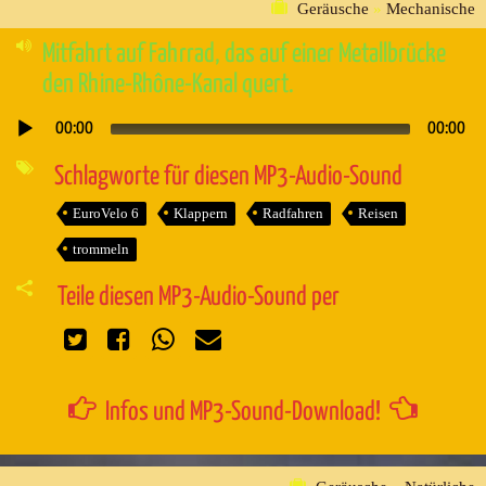
Geräusche
»
Mechanische
Mitfahrt auf Fahrrad, das auf einer Metallbrücke
den Rhine-Rhône-Kanal quert.
00:00
00:00
Audio-
Player
Schlagworte für diesen MP3-Audio-Sound
EuroVelo 6
Klappern
Radfahren
Reisen
trommeln
Teile diesen MP3-Audio-Sound per
Infos und MP3-Sound-Download!