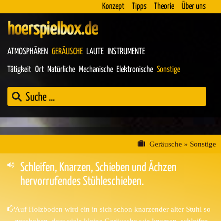
Konzept
Tipps
Theorie
Über uns
hoerspielbox.de
ATMOSPHÄREN
GERÄUSCHE
LAUTE
INSTRUMENTE
Tätigkeit
Ort
Natürliche
Mechanische
Elektronische
Sonstige
Geräusche
»
Sonstige
Schleifen, Knarzen, Schieben und Ächzen
hervorrufendes Stühleschieben.
Auf Holzboden wird ein in sich schon knarzender alter Stuhl so
geschoben, dass viele kleine Geräusche wie knarzen, schleifen,