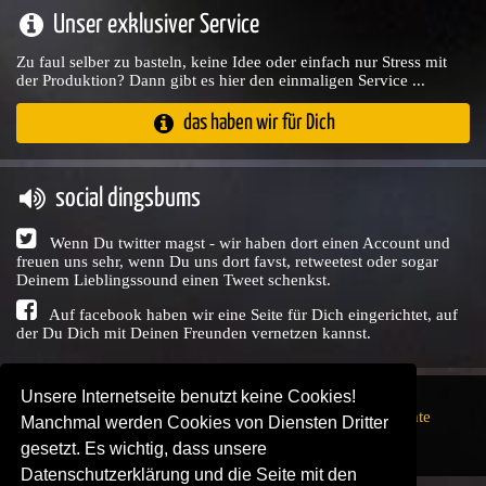
Unser exklusiver Service
Zu faul selber zu basteln, keine Idee oder einfach nur Stress mit
der Produktion? Dann gibt es hier den einmaligen Service ...
das haben wir für Dich
social dingsbums
Wenn Du twitter magst - wir haben dort einen Account und
freuen uns sehr, wenn Du uns dort favst, retweetest oder sogar
Deinem Lieblingssound einen Tweet schenkst.
Auf facebook haben wir eine Seite für Dich eingerichtet, auf
der Du Dich mit Deinen Freunden vernetzen kannst.
Unsere Internetseite benutzt keine Cookies!
Copyright © Audio Union GbR, 1999 - 2026,
Nutzungsrechte
Manchmal werden Cookies von Diensten Dritter
↗
Impressum
↗
Datenschutzerklärung
↗ | powered by
gesetzt. Es wichtig, dass unsere
SENDEPLATZ
↗
Datenschutzerklärung und die Seite mit den