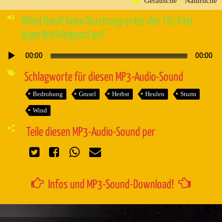
Geräusche
»
Natürliche
Wind heult beim Durchzug unter der Tür fast
ärgerlich klingend auf
00:00
00:00
Audio-
Player
Schlagworte für diesen MP3-Audio-Sound
Bedrohung
Grusel
Herbst
Heulen
Sturm
Wind
Teile diesen MP3-Audio-Sound per
Infos und MP3-Sound-Download!