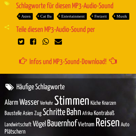
Schlagworte für diesen MP3-Audio-Sound
Asien
Cat Ba
Entertainment
Freizeit
Musik
Teile diesen MP3-Audio-Sound per
Infos und MP3-Sound-Download!
Häufige Schlagworte
Stimmen
Wasser
Alarm
Küche
Knarzen
Verkehr
Bahn
Schritte
Baustelle
Asien
Zug
Kontrabaß
Afrika
Reisen
Bauernhof
Vögel
Vietnam
Landwirtschaft
Auto
Plätschern