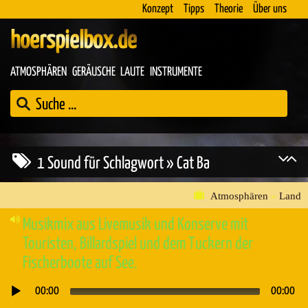
Konzept
Tipps
Theorie
Über uns
hoerspielbox.de
ATMOSPHÄREN
GERÄUSCHE
LAUTE
INSTRUMENTE
1 Sound für Schlagwort » Cat Ba
Atmosphären
»
Land
Musikmix aus Livemusik und Konserve mit
Touristen, Billardspiel und dem Tuckern der
Fischerboote auf See.
00:00
00:00
Audio-
Player