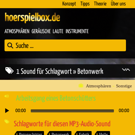
Konzept
Tipps
Theorie
Über uns
hoerspielbox.de
ATMOSPHÄREN
GERÄUSCHE
LAUTE
INSTRUMENTE
1 Sound für Schlagwort » Betonwerk
Atmosphären
»
Sonstige
Arbeitsgang eines Betonschütters
00:00
00:00
Audio-
Player
Schlagworte für diesen MP3-Audio-Sound
Betonschütter
Betonwerk
Fabrik
Halle