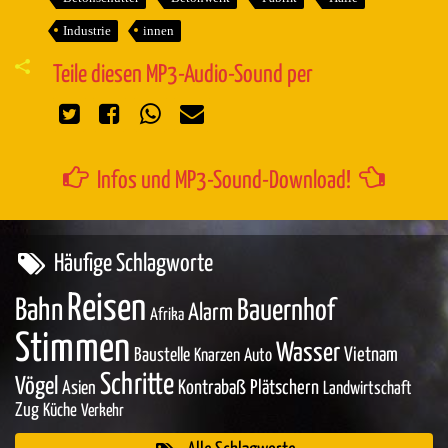
Industrie
innen
Teile diesen MP3-Audio-Sound per
Infos und MP3-Sound-Download!
Häufige Schlagworte
Reisen
Bahn
Bauernhof
Alarm
Afrika
Stimmen
Wasser
Baustelle
Vietnam
Knarzen
Auto
Schritte
Vögel
Asien
Kontrabaß
Plätschern
Landwirtschaft
Zug
Küche
Verkehr