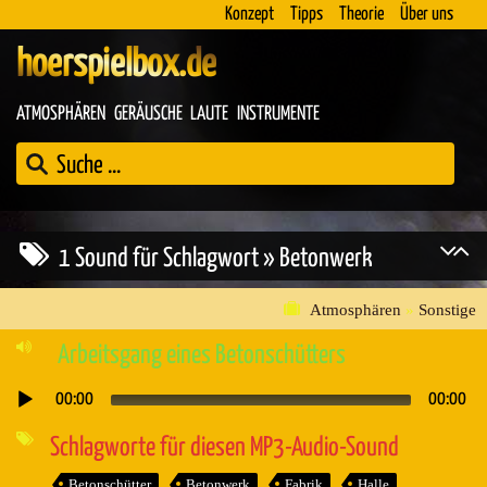
Konzept
Tipps
Theorie
Über uns
hoerspielbox.de
ATMOSPHÄREN
GERÄUSCHE
LAUTE
INSTRUMENTE
1 Sound für Schlagwort » Betonwerk
Atmosphären
»
Sonstige
Arbeitsgang eines Betonschütters
00:00
00:00
Audio-
Player
Schlagworte für diesen MP3-Audio-Sound
Betonschütter
Betonwerk
Fabrik
Halle