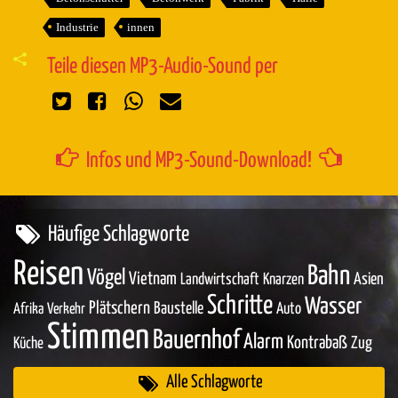
Industrie
innen
Teile diesen MP3-Audio-Sound per
Infos und MP3-Sound-Download!
Häufige Schlagworte
Reisen
Bahn
Vögel
Vietnam
Asien
Landwirtschaft
Knarzen
Schritte
Wasser
Plätschern
Baustelle
Auto
Afrika
Verkehr
Stimmen
Bauernhof
Alarm
Kontrabaß
Zug
Küche
Alle Schlagworte