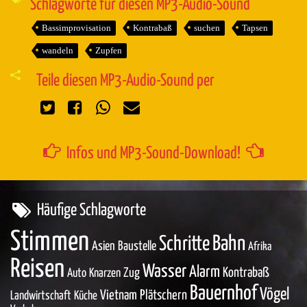
Schlagworte für diesen MP3-Audio-Sound
Bassimprovisation
Kontrabaß
suchen
Tapsen
wandeln
Zupfen
Teile diesen MP3-Audio-Sound per
Infos und MP3-Sound-Download!
Häufige Schlagworte
Stimmen
Bahn
Schritte
Asien
Baustelle
Afrika
Reisen
Wasser
Alarm
Zug
Kontrabaß
Auto
Knarzen
Bauernhof
Vögel
Vietnam
Plätschern
Landwirtschaft
Küche