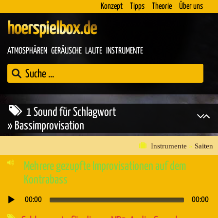
Konzept
Tipps
Theorie
Über uns
hoerspielbox.de
ATMOSPHÄREN
GERÄUSCHE
LAUTE
INSTRUMENTE
1 Sound für Schlagwort
» Bassimprovisation
Instrumente
»
Saiten
Mehrere gezupfte Improvisationen auf dem
Kontrabass
00:00
00:00
Audio-
Player