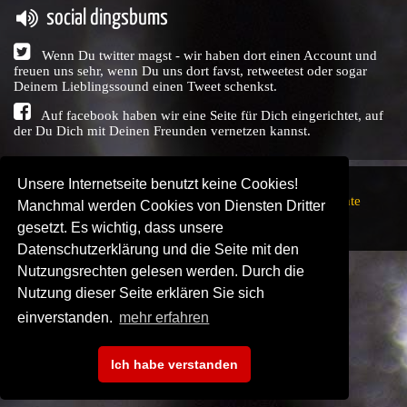
social dingsbums
Wenn Du twitter magst - wir haben dort einen Account und
freuen uns sehr, wenn Du uns dort favst, retweetest oder sogar
Deinem Lieblingssound einen Tweet schenkst.
Auf facebook haben wir eine Seite für Dich eingerichtet, auf
der Du Dich mit Deinen Freunden vernetzen kannst.
Unsere Internetseite benutzt keine Cookies!
Copyright © Audio Union GbR, 1999 - 2026,
Nutzungsrechte
Manchmal werden Cookies von Diensten Dritter
↗
Impressum
↗
Datenschutzerklärung
↗ | powered by
gesetzt. Es wichtig, dass unsere
SENDEPLATZ
↗
Datenschutzerklärung und die Seite mit den
Nutzungsrechten gelesen werden. Durch die
Nutzung dieser Seite erklären Sie sich
einverstanden.
mehr erfahren
Ich habe verstanden