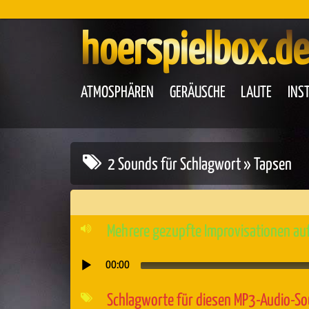
hoerspielbox.de
ATMOSPHÄREN
GERÄUSCHE
LAUTE
INS
2 Sounds für Schlagwort » Tapsen
Mehrere gezupfte Improvisationen au
00:00
Audio-
Player
Schlagworte für diesen MP3-Audio-S