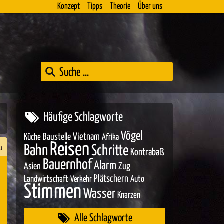
Konzept
Tipps
Theorie
Über uns
Häufige Schlagworte
Vögel
Baustelle
Vietnam
Küche
Afrika
Reisen
n
Bahn
Schritte
Kontrabaß
Bauernhof
Alarm
Asien
Zug
Plätschern
Landwirtschaft
Auto
Verkehr
Stimmen
n
Wasser
Knarzen
er
Alle Schlagworte