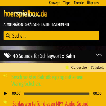
Konzept
Tipps
Theorie
Über uns
hoerspielbox.de
ATMOSPHÄREN
GERÄUSCHE
LAUTE
INSTRUMENTE
40 Sounds für Schlagwort » Bahn
Geräusche
»
Tätigkeit
Beschrankter Bahnübergang mit einem
Warnglöckchen.
00:00
00:00
Audio-
Player
Schlagworte für diesen MP3-Audio-Sound