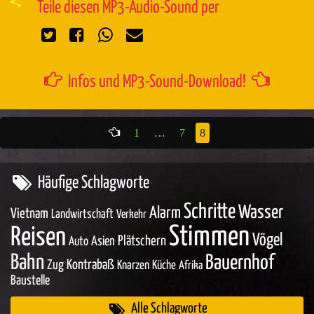
Teile diesen MP3-Audio-Sound per
Infos und MP3-Sound-Download!
1
…
7
8
Häufige Schlagworte
Schritte
Wasser
Alarm
Vietnam
Landwirtschaft
Verkehr
Stimmen
Reisen
Vögel
Asien
Plätschern
Auto
Bahn
Bauernhof
Zug
Kontrabaß
Knarzen
Küche
Afrika
Baustelle
Alle Schlagworte