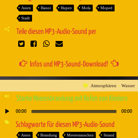
Asien
Hanoi
Hupen
Mofa
Moped
Stadt
Teile diesen MP3-Audio-Sound per
Infos und MP3-Sound-Download!
Atmosphären
»
Wasser
Starke Meeresbrandung mit Rufen von Kindern
00:00
00:00
Audio-
Player
Schlagworte für diesen MP3-Audio-Sound
Asien
Brandung
Meeresrauschen
Strand