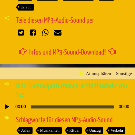
Urlaub
Teile diesen MP3-Audio-Sound per
Infos und MP3-Sound-Download!
Atmosphären
»
Sonstige
Tanz-Trommelperformance im Stadtverkehr von
Hue
00:00
00:00
Audio-
Player
Schlagworte für diesen MP3-Audio-Sound
Asien
Musikanten
Ritual
Umzug
Verkehr