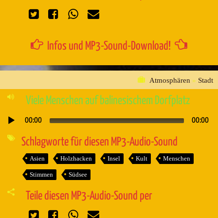
Infos und MP3-Sound-Download!
Atmosphären
»
Stadt
Viele Menschen auf balinesischem Dorfplatz
00:00
00:00
Audio-
Player
Schlagworte für diesen MP3-Audio-Sound
Asien
Holzhacken
Insel
Kult
Menschen
Stimmen
Südsee
Teile diesen MP3-Audio-Sound per