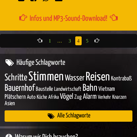
Infos und MP3-Sound-Download!
1
…
3
4
5
Häufige Schlagworte
Stimmen
Reisen
Schritte
Wasser
Kontrabaß
Bahn
Bauernhof
Baustelle
Vietnam
Landwirtschaft
Vögel
Alarm
Plätschern
Zug
Auto
Küche
Knarzen
Afrika
Verkehr
Asien
Alle Schlagworte