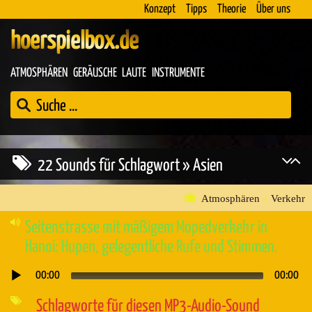
Konzept
Tipps
Theorie
Über uns
hoerspielbox.de
ATMOSPHÄREN
GERÄUSCHE
LAUTE
INSTRUMENTE
22 Sounds für Schlagwort » Asien
Atmosphären
»
Verkehr
Seitenstrasse mit mäßigem Mopedverkehr in
Hanoi: Hupen, gelegentliche Rufe und Stimmen.
00:00
00:00
Audio-
Player
Schlagworte für diesen MP3-Audio-Sound