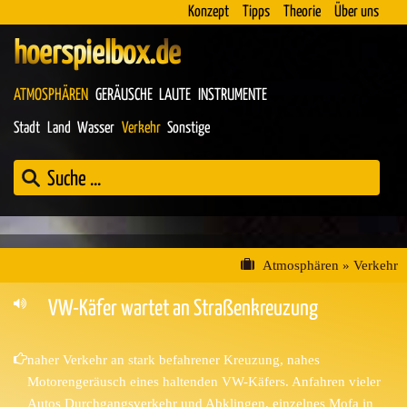
Konzept
Tipps
Theorie
Über uns
hoerspielbox.de
ATMOSPHÄREN
GERÄUSCHE
LAUTE
INSTRUMENTE
Stadt
Land
Wasser
Verkehr
Sonstige
Atmosphären
»
Verkehr
VW-Käfer wartet an Straßenkreuzung
naher Verkehr an stark befahrener Kreuzung, nahes
Motorengeräusch eines haltenden VW-Käfers. Anfahren vieler
Autos Durchgangsverkehr und Abklingen, einzelnes Mofa in