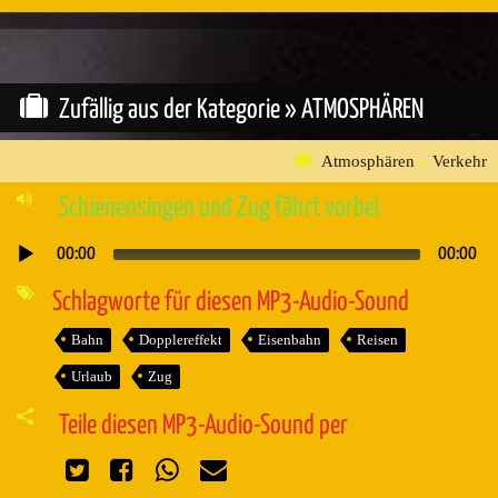
Zufällig aus der Kategorie »
ATMOSPHÄREN
Atmosphären
»
Verkehr
Schienensingen und Zug fährt vorbei
00:00
00:00
Audio-
Player
Schlagworte für diesen MP3-Audio-Sound
Bahn
Dopplereffekt
Eisenbahn
Reisen
Urlaub
Zug
Teile diesen MP3-Audio-Sound per