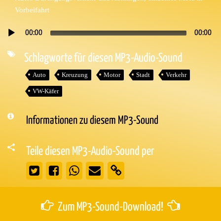
Vorbeifahrt
00:00
00:00
Audio-
Player
Schlagworte für diesen MP3-Audio-Sound
Auto
Kreuzung
Motor
Stadt
Verkehr
VW-Käfer
Informationen zu diesem MP3-Sound
Teile diesen MP3-Audio-Sound per
Zum MP3-Sound-Download!