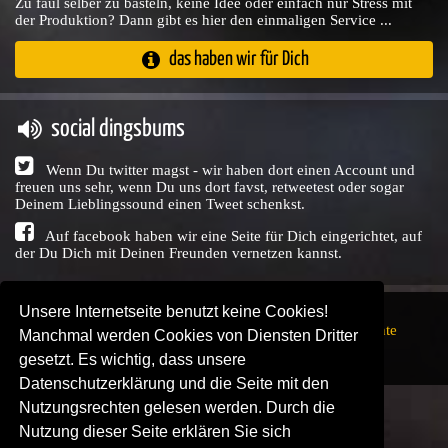
Zu faul selber zu basteln, keine Idee oder einfach nur Stress mit
der Produktion? Dann gibt es hier den einmaligen Service ...
das haben wir für Dich
social dingsbums
Wenn Du twitter magst - wir haben dort einen Account und
freuen uns sehr, wenn Du uns dort favst, retweetest oder sogar
Deinem Lieblingssound einen Tweet schenkst.
Auf facebook haben wir eine Seite für Dich eingerichtet, auf
der Du Dich mit Deinen Freunden vernetzen kannst.
Unsere Internetseite benutzt keine Cookies!
Copyright © Audio Union GbR, 1999 - 2026,
Nutzungsrechte
Manchmal werden Cookies von Diensten Dritter
↗
Impressum
↗
Datenschutzerklärung
↗ | powered by
gesetzt. Es wichtig, dass unsere
SENDEPLATZ
↗
Datenschutzerklärung und die Seite mit den
Nutzungsrechten gelesen werden. Durch die
Nutzung dieser Seite erklären Sie sich