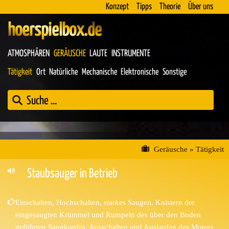
Konzept
Tipps
Theorie
Über uns
hoerspielbox.de
ATMOSPHÄREN
GERÄUSCHE
LAUTE
INSTRUMENTE
Tätigkeit
Ort
Natürliche
Mechanische
Elektronische
Sonstige
Geräusche
»
Tätigkeit
Staubsauger in Betrieb
Einschalten, Hochschalten, starkes Saugen, Knistern der
eingesaugten Krümmel und Rumpeln des über den Boden
geführten Saugkopfes, Ausschalten und Auslaufen des Motors.