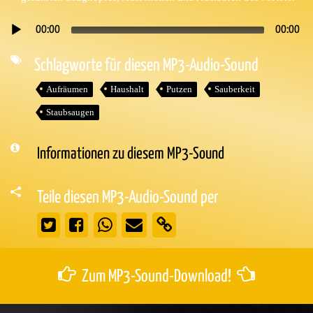
00:00
00:00
Audio-
Player
Schlagworte für diesen MP3-Audio-Sound
Aufräumen
Haushalt
Putzen
Sauberkeit
Staubsaugen
Informationen zu diesem MP3-Sound
Teile diesen MP3-Audio-Sound per
Zum MP3-Sound-Download!