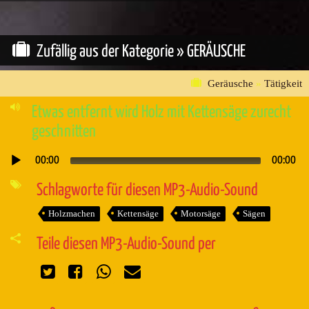
Zufällig aus der Kategorie »
GERÄUSCHE
Geräusche
»
Tätigkeit
Etwas entfernt wird Holz mit Kettensäge zurecht
geschnitten
00:00
00:00
Audio-
Player
Schlagworte für diesen MP3-Audio-Sound
Holzmachen
Kettensäge
Motorsäge
Sägen
Teile diesen MP3-Audio-Sound per