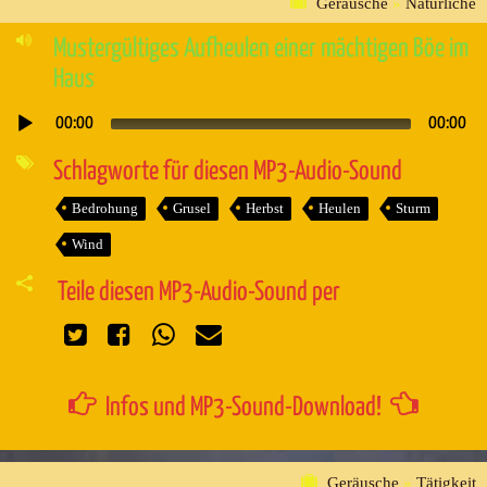
Geräusche
»
Natürliche
Mustergültiges Aufheulen einer mächtigen Böe im
Haus
00:00
00:00
Audio-
Player
Schlagworte für diesen MP3-Audio-Sound
Bedrohung
Grusel
Herbst
Heulen
Sturm
Wind
Teile diesen MP3-Audio-Sound per
Infos und MP3-Sound-Download!
Geräusche
»
Tätigkeit