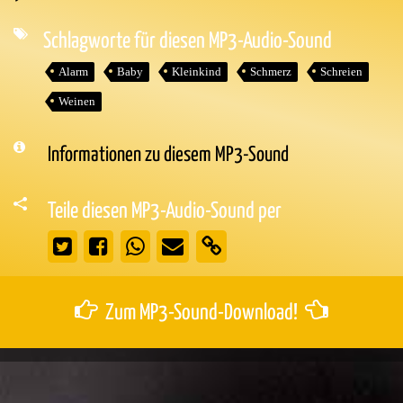
Audio-
Player
Schlagworte für diesen MP3-Audio-Sound
Alarm
Baby
Kleinkind
Schmerz
Schreien
Weinen
Informationen zu diesem MP3-Sound
Teile diesen MP3-Audio-Sound per
Zum MP3-Sound-Download!