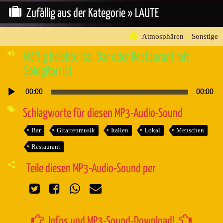
Zufällig aus der Kategorie »
LAUTE
Atmosphären
»
Sonstige
Mäßig belebte ital. Bar oder Restaurant mit
Sologitarrist
00:00
00:00
Audio-
Player
Schlagworte für diesen MP3-Audio-Sound
Bar
Gitarrenmusik
Italien
Lokal
Menschen
Restaurant
Teile diesen MP3-Audio-Sound per
Infos und MP3-Sound-Download!