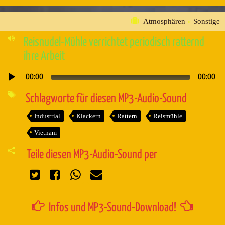
Atmosphären
»
Sonstige
Reisnudel-Mühle verrichtet periodisch ratternd
ihre Arbeit
00:00
00:00
Audio-
Player
Schlagworte für diesen MP3-Audio-Sound
Industrial
Klackern
Rattern
Reismühle
Vietnam
Teile diesen MP3-Audio-Sound per
Infos und MP3-Sound-Download!