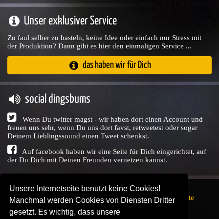
Unser exklusiver Service
Zu faul selber zu basteln, keine Idee oder einfach nur Stress mit
der Produktion? Dann gibt es hier den einmaligen Service ...
das haben wir für Dich
social dingsbums
Wenn Du twitter magst - wir haben dort einen Account und
freuen uns sehr, wenn Du uns dort favst, retweetest oder sogar
Deinem Lieblingssound einen Tweet schenkst.
Auf facebook haben wir eine Seite für Dich eingerichtet, auf
der Du Dich mit Deinen Freunden vernetzen kannst.
Unsere Internetseite benutzt keine Cookies!
Copyright © Audio Union GbR, 1999 - 2026,
Nutzungsrechte
Manchmal werden Cookies von Diensten Dritter
↗
Impressum
↗
Datenschutzerklärung
↗ | powered by
gesetzt. Es wichtig, dass unsere
SENDEPLATZ
↗