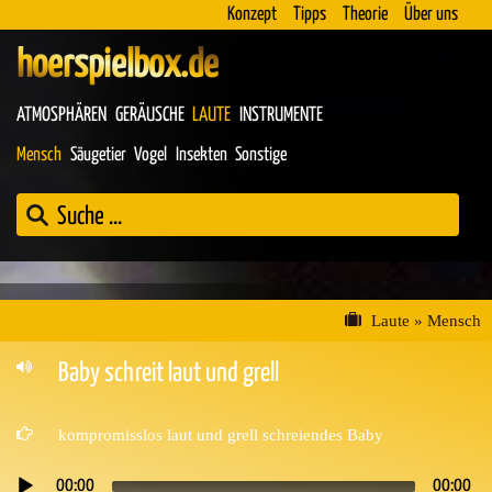
Konzept
Tipps
Theorie
Über uns
hoerspielbox.de
ATMOSPHÄREN
GERÄUSCHE
LAUTE
INSTRUMENTE
Mensch
Säugetier
Vogel
Insekten
Sonstige
Laute
»
Mensch
Baby schreit laut und grell
kompromisslos laut und grell schreiendes Baby
00:00
00:00