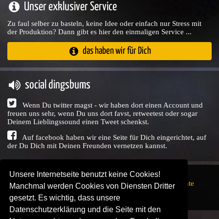
Unser exklusiver Service
Zu faul selber zu basteln, keine Idee oder einfach nur Stress mit
der Produktion? Dann gibt es hier den einmaligen Service ...
das haben wir für Dich
social dingsbums
Wenn Du twitter magst - wir haben dort einen Account und
freuen uns sehr, wenn Du uns dort favst, retweetest oder sogar
Deinem Lieblingssound einen Tweet schenkst.
Auf facebook haben wir eine Seite für Dich eingerichtet, auf
der Du Dich mit Deinen Freunden vernetzen kannst.
Unsere Internetseite benutzt keine Cookies!
Copyright © Audio Union GbR, 1999 - 2026,
Nutzungsrechte
Manchmal werden Cookies von Diensten Dritter
↗
Impressum
↗
Datenschutzerklärung
↗ | powered by
gesetzt. Es wichtig, dass unsere
SENDEPLATZ
↗
Datenschutzerklärung und die Seite mit den