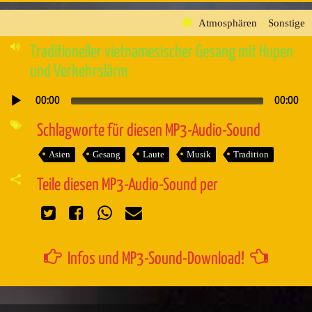
Atmosphären
»
Sonstige
Traditioneller vietnamesischer Gesang mit Hupen
und Verkehrslärm
00:00
00:00
Audio-
Player
Schlagworte für diesen MP3-Audio-Sound
Asien
Gesang
Laute
Musik
Tradition
Teile diesen MP3-Audio-Sound per
Infos und MP3-Sound-Download!