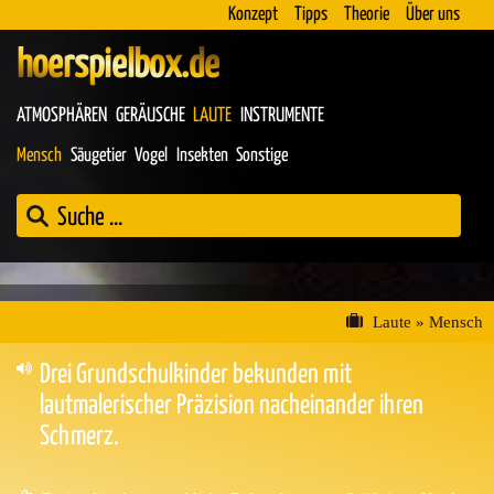
Konzept
Tipps
Theorie
Über uns
hoerspielbox.de
ATMOSPHÄREN
GERÄUSCHE
LAUTE
INSTRUMENTE
Mensch
Säugetier
Vogel
Insekten
Sonstige
Laute
»
Mensch
Drei Grundschulkinder bekunden mit
lautmalerischer Präzision nacheinander ihren
Schmerz.