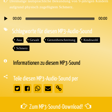
Dreimalige lautsprachliche Bekundung von 9-jährigen Kindern
aufgrund physisch zugefügtem Schmerz.
00:00
00:00
Audio-
Player
Schlagworte für diesen MP3-Audio-Sound
Aua
Gewalt
Grenzüberschreitung
Kindswohl
Schmerz
Informationen zu diesem MP3-Sound
Teile diesen MP3-Audio-Sound per
Zum MP3-Sound-Download!