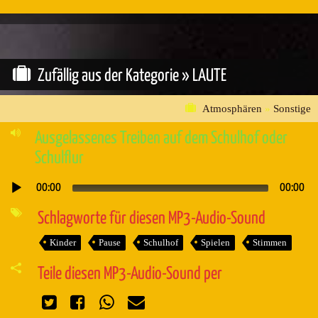
Zufällig aus der Kategorie »
LAUTE
Atmosphären
»
Sonstige
Ausgelassenes Treiben auf dem Schulhof oder
Schulflur
00:00
00:00
Audio-
Player
Schlagworte für diesen MP3-Audio-Sound
Kinder
Pause
Schulhof
Spielen
Stimmen
Teile diesen MP3-Audio-Sound per