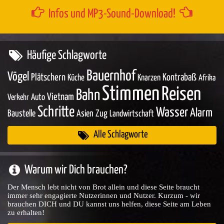
Infos und MP3-Sound-Download!
Häufige Schlagworte
Bauernhof
Vögel
Plätschern
Kontrabaß
Küche
Knarzen
Afrika
Stimmen
Reisen
Bahn
Vietnam
Auto
Verkehr
Schritte
Wasser
Alarm
Baustelle
Asien
Zug
Landwirtschaft
Alle Schlagworte
Warum wir Dich brauchen?
Der Mensch lebt nicht von Brot allein und diese Seite braucht
immer sehr engagierte Nutzerinnen und Nutzer. Kurzum - wir
brauchen DICH und DU kannst uns helfen, diese Seite am Leben
zu erhalten!