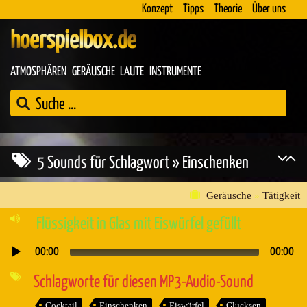
Konzept
Tipps
Theorie
Über uns
hoerspielbox.de
ATMOSPHÄREN
GERÄUSCHE
LAUTE
INSTRUMENTE
5 Sounds für Schlagwort » Einschenken
Geräusche
»
Tätigkeit
Flüssigkeit in Glas mit Eiswürfel gefüllt
00:00
00:00
Audio-
Player
Schlagworte für diesen MP3-Audio-Sound
Cocktail
Einschenken
Eiswürfel
Glucksen