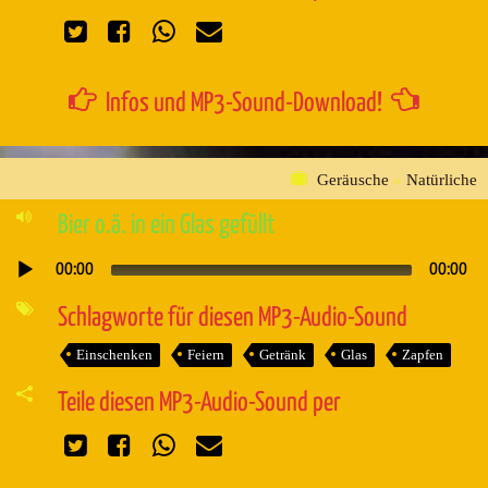
Infos und MP3-Sound-Download!
Geräusche
»
Natürliche
Bier o.ä. in ein Glas gefüllt
00:00
00:00
Audio-
Player
Schlagworte für diesen MP3-Audio-Sound
Einschenken
Feiern
Getränk
Glas
Zapfen
Teile diesen MP3-Audio-Sound per