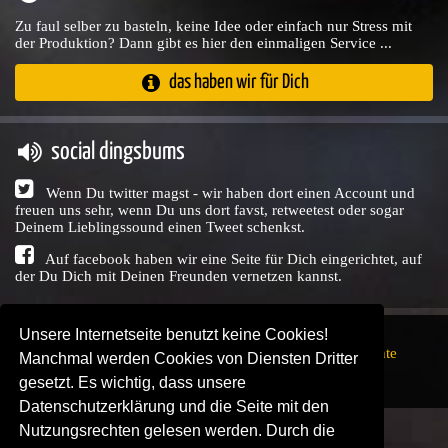
Zu faul selber zu basteln, keine Idee oder einfach nur Stress mit
der Produktion? Dann gibt es hier den einmaligen Service ...
das haben wir für Dich
social dingsbums
Wenn Du twitter magst - wir haben dort einen Account und
freuen uns sehr, wenn Du uns dort favst, retweetest oder sogar
Deinem Lieblingssound einen Tweet schenkst.
Auf facebook haben wir eine Seite für Dich eingerichtet, auf
der Du Dich mit Deinen Freunden vernetzen kannst.
Unsere Internetseite benutzt keine Cookies!
Copyright © Audio Union GbR, 1999 - 2026,
Nutzungsrechte
Manchmal werden Cookies von Diensten Dritter
↗
Impressum
↗
Datenschutzerklärung
↗ | powered by
gesetzt. Es wichtig, dass unsere
SENDEPLATZ
↗
Datenschutzerklärung und die Seite mit den
Nutzungsrechten gelesen werden. Durch die