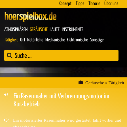
Konzept
Tipps
Theorie
Über uns
hoerspielbox.de
ATMOSPHÄREN
GERÄUSCHE
LAUTE
INSTRUMENTE
Tätigkeit
Ort
Natürliche
Mechanische
Elektronische
Sonstige
Geräusche
»
Tätigkeit
Ein Rasenmäher mit Verbrennungsmotor im
Kurzbetrieb
Ein motorisierter Rasenmäher wird gestartet, fährt vorbei und
abgeschaltet..