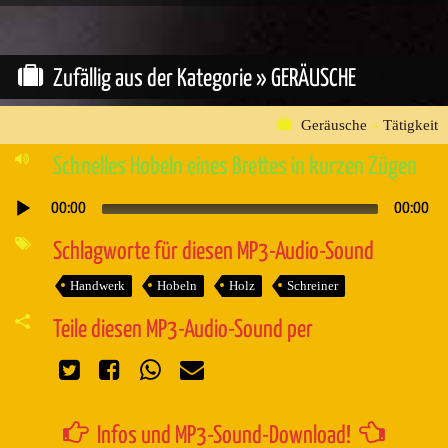
Zufällig aus der Kategorie »
GERÄUSCHE
Geräusche
»
Tätigkeit
Schnelles Hobeln eines Brettes in kurzen Zügen
00:00
00:00
Audio-
Player
Schlagworte für diesen MP3-Audio-Sound
Handwerk
Hobeln
Holz
Schreiner
Teile diesen MP3-Audio-Sound per
Infos und MP3-Sound-Download!