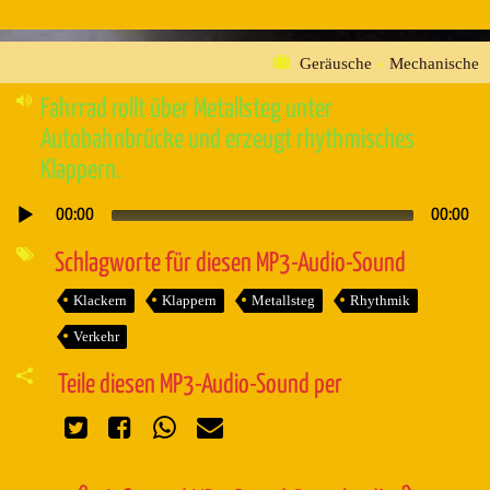
Geräusche
»
Mechanische
Fahrrad rollt über Metallsteg unter
Autobahnbrücke und erzeugt rhythmisches
Klappern.
00:00
00:00
Audio-
Player
Schlagworte für diesen MP3-Audio-Sound
Klackern
Klappern
Metallsteg
Rhythmik
Verkehr
Teile diesen MP3-Audio-Sound per