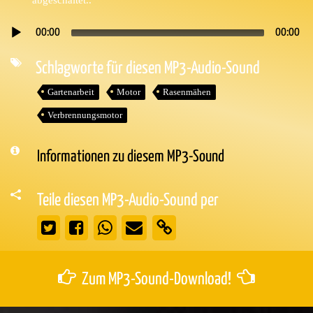
00:00
00:00
Audio-
Player
Schlagworte für diesen MP3-Audio-Sound
Gartenarbeit
Motor
Rasenmähen
Verbrennungsmotor
Informationen zu diesem MP3-Sound
Teile diesen MP3-Audio-Sound per
Zum MP3-Sound-Download!