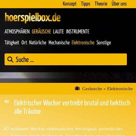
Konzept
Tipps
Theorie
Über uns
hoerspielbox.de
ATMOSPHÄREN
GERÄUSCHE
LAUTE
INSTRUMENTE
Tätigkeit
Ort
Natürliche
Mechanische
Elektronische
Sonstige
Geräusche
»
Elektronische
Elektrischer Wecker vertreibt brutal und hektisch
alle Träume
moderner Wecker, elektronisches Wecksignal, periodisches
Schlagen durch rhythmische Unterbrechung eines Dauertons