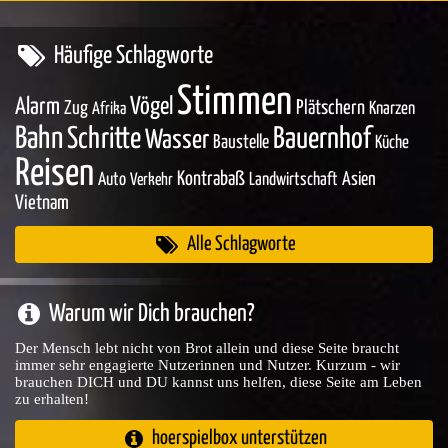
Häufige Schlagworte
Stimmen
Vögel
Alarm
Zug
Plätschern
Knarzen
Afrika
Bahn
Schritte
Bauernhof
Wasser
Baustelle
Küche
Reisen
Kontrabaß
Asien
Auto
Landwirtschaft
Verkehr
Vietnam
Alle Schlagworte
Warum wir Dich brauchen?
Der Mensch lebt nicht von Brot allein und diese Seite braucht
immer sehr engagierte Nutzerinnen und Nutzer. Kurzum - wir
brauchen DICH und DU kannst uns helfen, diese Seite am Leben
zu erhalten!
hoerspielbox unterstützen