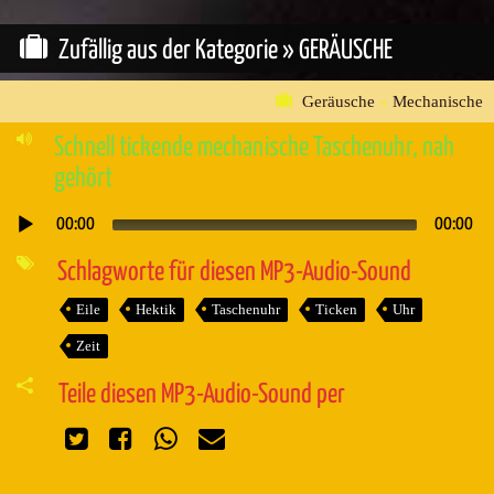
Zufällig aus der Kategorie »
GERÄUSCHE
Geräusche
»
Mechanische
Schnell tickende mechanische Taschenuhr, nah
gehört
00:00
00:00
Audio-
Player
Schlagworte für diesen MP3-Audio-Sound
Eile
Hektik
Taschenuhr
Ticken
Uhr
Zeit
Teile diesen MP3-Audio-Sound per