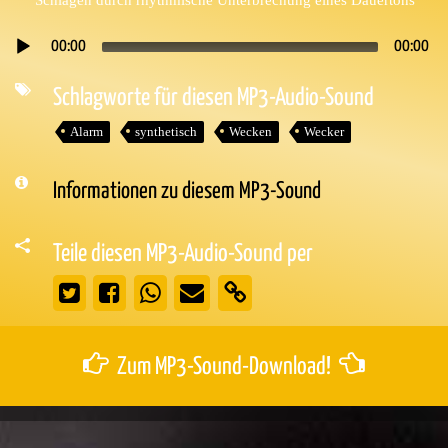
00:00
00:00
Audio-
Player
Schlagworte für diesen MP3-Audio-Sound
Alarm
synthetisch
Wecken
Wecker
Informationen zu diesem MP3-Sound
Teile diesen MP3-Audio-Sound per
Zum MP3-Sound-Download!