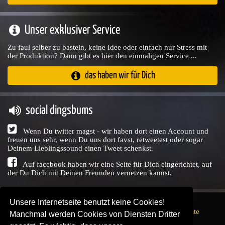
Unser exklusiver Service
Zu faul selber zu basteln, keine Idee oder einfach nur Stress mit
der Produktion? Dann gibt es hier den einmaligen Service ...
das haben wir für Dich
social dingsbums
Wenn Du twitter magst - wir haben dort einen Account und
freuen uns sehr, wenn Du uns dort favst, retweetest oder sogar
Deinem Lieblingssound einen Tweet schenkst.
Auf facebook haben wir eine Seite für Dich eingerichtet, auf
der Du Dich mit Deinen Freunden vernetzen kannst.
Unsere Internetseite benutzt keine Cookies!
Copyright © Audio Union GbR, 1999 - 2026,
Nutzungsrechte
Manchmal werden Cookies von Diensten Dritter
↗
Impressum
↗
Datenschutzerklärung
↗ | powered by