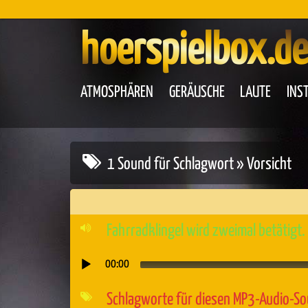
hoerspielbox.de
ATMOSPHÄREN
GERÄUSCHE
LAUTE
INS
1 Sound für Schlagwort » Vorsicht
Fahrradklingel wird zweimal betätigt.
00:00
Audio-
Player
Schlagworte für diesen MP3-Audio-S