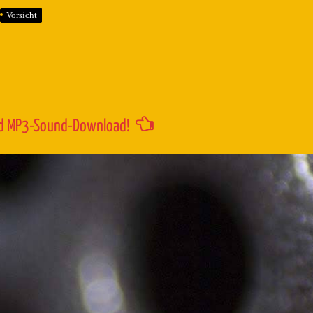
um
Vorsicht
die
Lautstärk
zu
regeln.
d MP3-Sound-Download!