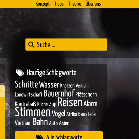
Konzept
Tipps
Theorie
Über uns
Häufige Schlagworte
Schritte
Wasser
Knarzen
Verkehr
t
Bauernhof
Plätschern
Landwirtschaft
Reisen
Alarm
Kontrabaß
Zug
Küche
Stimmen
Vögel
Baustelle
Afrika
n
Bahn
Vietnam
Asien
Auto
er
Alle Schlagworte