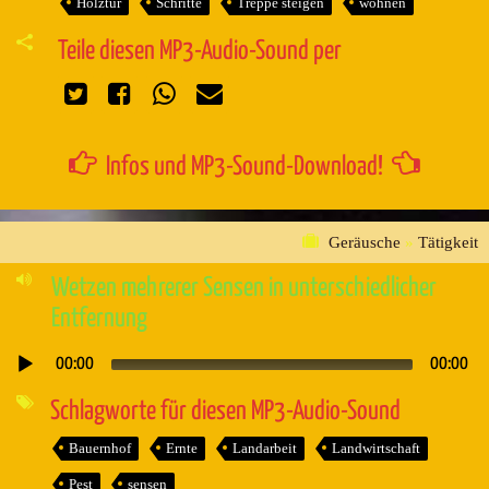
Holztür
Schritte
Treppe steigen
wohnen
Teile diesen MP3-Audio-Sound per
Infos und MP3-Sound-Download!
Geräusche
»
Tätigkeit
Wetzen mehrerer Sensen in unterschiedlicher
Entfernung
00:00
00:00
Audio-
Player
Schlagworte für diesen MP3-Audio-Sound
Bauernhof
Ernte
Landarbeit
Landwirtschaft
Pest
sensen