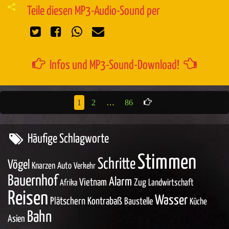
Teile diesen MP3-Audio-Sound per
Infos und MP3-Sound-Download!
1
2
…
86
Häufige Schlagworte
Stimmen
Schritte
Vögel
Knarzen
Auto
Verkehr
Bauernhof
Alarm
Vietnam
Zug
Landwirtschaft
Afrika
Reisen
Wasser
Plätschern
Kontrabaß
Baustelle
Küche
Bahn
Asien